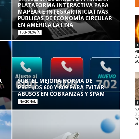
PLATAFORMA INTERACTIVA PARA
MAPEAR E INTEGRAR INICIATIVAS
PÚBLICAS DE ECONOMÍA CIRCULAR
EN AMÉRICA LATINA
TECNOLOGÍA
T
VI
D
SU
A
SUBTEL MEJORA NORMA DE
PREFIJOS 600 Y 809 PARA EVITAR
ABUSOS EN COBRANZAS Y SPAM
NACIONAL
T
N
D
PO
VI.