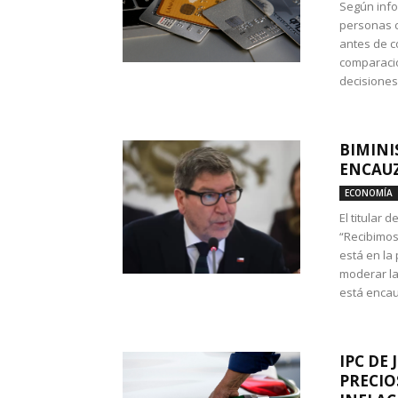
Según info
personas c
antes de co
comparació
decisione
BIMINI
ENCAUZ
ECONOMÍA
El titular 
“Recibimos
está en la
moderar la
está encau
IPC DE 
PRECIO