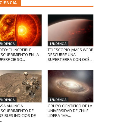
CIENCIA
ENDENCIA
TENDENCIA
DEO: EL INCREÍBLE
TELESCOPIO JAMES WEBB
ESCUBRIMIENTO EN LA
DESCUBRE UNA
PERFICIE SO...
SUPERTIERRA CON OCÉ...
ENDENCIA
TENDENCIA
ASA ANUNCIA
GRUPO CIENTÍFICO DE LA
ESCUBRIMIENTO DE
UNIVERSIDAD DE CHILE
SIBLES INDICIOS DE
LIDERA “MA...
..