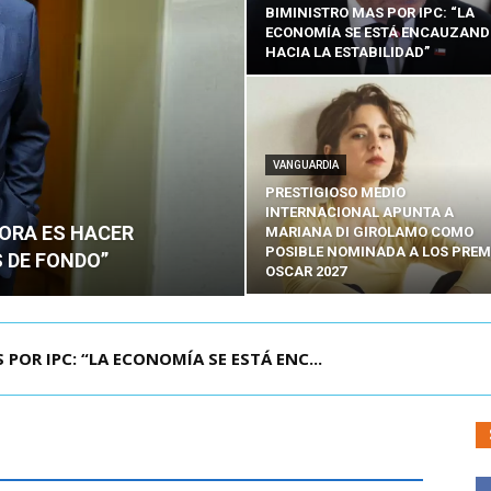
BIMINISTRO MAS POR IPC: “LA
ECONOMÍA SE ESTÁ ENCAUZAN
HACIA LA ESTABILIDAD”
VANGUARDIA
PRESTIGIOSO MEDIO
INTERNACIONAL APUNTA A
HORA ES HACER
MARIANA DI GIROLAMO COMO
POSIBLE NOMINADA A LOS PREM
 DE FONDO”
OSCAR 2027
UELA DE TAILANDIA DEJA AL MENOS NUEVE MU...