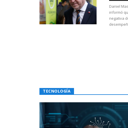
Daniel Mas
informó qu
negativa d
desempeño 
TECNOLOGÍA