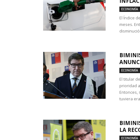
INFLAC
ECONOMÍA
El Índice 
meses. Ent
disminución
BIMINI
ANUNCI
ECONOMÍA
El titular 
prioridad 
Entonces, 
tuviera era
BIMINI
LA REC
ECONOMÍA