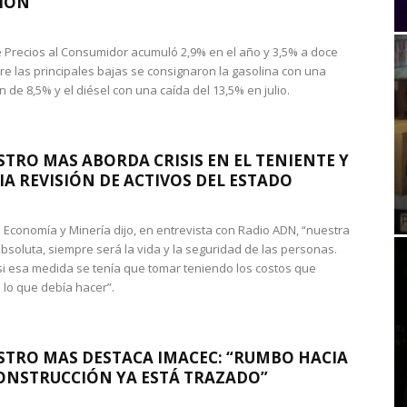
IÓN
de Precios al Consumidor acumuló 2,9% en el año y 3,5% a doce
re las principales bajas se consignaron la gasolina con una
 de 8,5% y el diésel con una caída del 13,5% en julio.
STRO MAS ABORDA CRISIS EN EL TENIENTE Y
A REVISIÓN DE ACTIVOS DEL ESTADO
de Economía y Minería dijo, en entrevista con Radio ADN, “nuestra
absoluta, siempre será la vida y la seguridad de las personas.
si esa medida se tenía que tomar teniendo los costos que
 lo que debía hacer”.
STRO MAS DESTACA IMACEC: “RUMBO HACIA
ONSTRUCCIÓN YA ESTÁ TRAZADO”