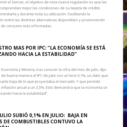
rmó el Sernac, el objetivo de esta nueva regulación es que las
omprendan mejor las condiciones de su tarjeta de crédito
ntratarla y durante toda su utilización. Facilitando la
n entre las distintas alternativas disponibles y promoviendo
s de consumo más informadas.
STRO MAS POR IPC: “LA ECONOMÍA SE ESTÁ
ANDO HACIA LA ESTABILIDAD”
de Economía y Minería, tras conocer la cifra del mes de julio, dijo:
 de buena manera el IPC de julio con un leve 0,1%, un dato que
 parte baja de lo que proyectaba el mercado. Y que permite
 inflación anual a un 3,5%. Esto demuestra que la economía se
zando hacia la estabilidad”.
JULIO SUBIÓ 0,1% EN JULIO: BAJA EN
S DE COMBUSTIBLES CONTUVO LA