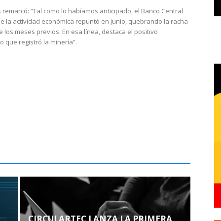
 remarcó: “Tal como lo habíamos anticipado, el Banco Central
e la actividad económica repuntó en junio, quebrando la racha
e los meses previos. En esa línea, destaca el positivo
que registró la minería”.
CIRCULARTEC LANZA LA PRIMERA