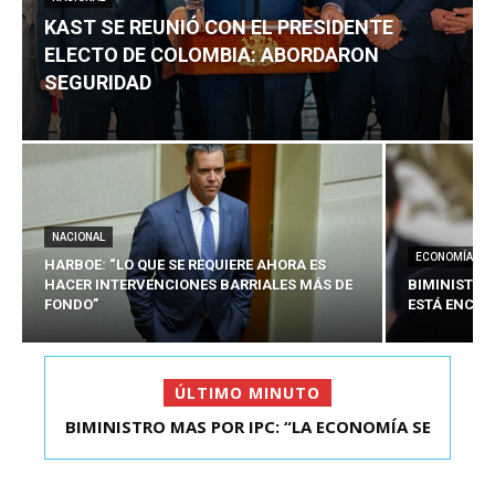
KAST SE REUNIÓ CON EL PRESIDENTE
ELECTO DE COLOMBIA: ABORDARON
SEGURIDAD
NACIONAL
ECONOMÍA
HARBOE: “LO QUE SE REQUIERE AHORA ES
HACER INTERVENCIONES BARRIALES MÁS DE
BIMINISTRO
FONDO”
ESTÁ ENCAU
ÚLTIMO MINUTO
BIMINISTRO MAS POR IPC: “LA ECONOMÍA SE
ESTÁ ENC...