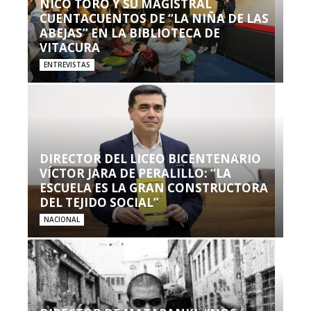
NICO TORO Y SU MAGISTRAL
CUENTACUENTOS DE “LA NIÑA DE LAS
ABEJAS” EN LA BIBLIOTECA DE
VITACURA
ENTREVISTAS
DIRECTOR DEL LICEO BICENTENARIO
VÍCTOR JARA DE PERALILLO: “LA
ESCUELA ES LA GRAN CONSTRUCTORA
DEL TEJIDO SOCIAL”
NACIONAL