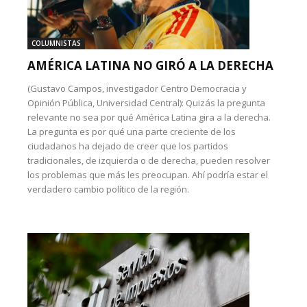
COLUMNISTAS
AMÉRICA LATINA NO GIRÓ A LA DERECHA
(Gustavo Campos, investigador Centro Democracia y
Opinión Pública, Universidad Central): Quizás la pregunta
relevante no sea por qué América Latina gira a la derecha.
La pregunta es por qué una parte creciente de los
ciudadanos ha dejado de creer que los partidos
tradicionales, de izquierda o de derecha, pueden resolver
los problemas que más les preocupan. Ahí podría estar el
verdadero cambio político de la región.