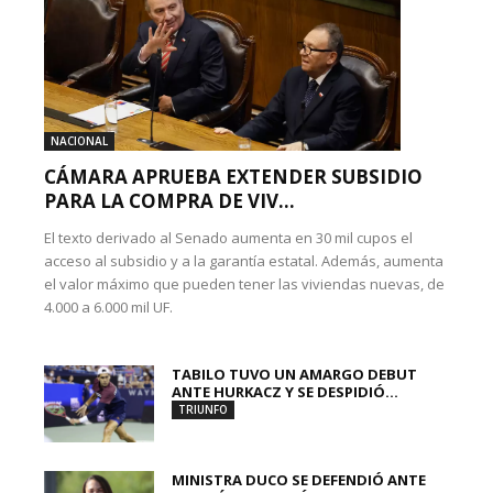
NACIONAL
CÁMARA APRUEBA EXTENDER SUBSIDIO
PARA LA COMPRA DE VIV...
El texto derivado al Senado aumenta en 30 mil cupos el
acceso al subsidio y a la garantía estatal. Además, aumenta
el valor máximo que pueden tener las viviendas nuevas, de
4.000 a 6.000 mil UF.
TABILO TUVO UN AMARGO DEBUT
ANTE HURKACZ Y SE DESPIDIÓ...
TRIUNFO
MINISTRA DUCO SE DEFENDIÓ ANTE