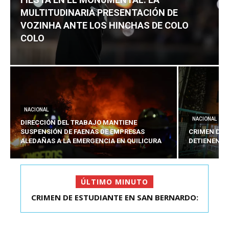
MULTITUDINARIA PRESENTACIÓN DE
VOZINHA ANTE LOS HINCHAS DE COLO
COLO
NACIONAL
NACIONAL
DIRECCIÓN DEL TRABAJO MANTIENE
SUSPENSIÓN DE FAENAS DE EMPRESAS
CRIMEN DE 
ALEDAÑAS A LA EMERGENCIA EN QUILICURA
DETIENEN A
ÚLTIMO MINUTO
FIESTA EN EL MONUMENTAL: LA
MULTITUDINARIA PRESENTACIÓ...