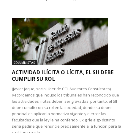
COLUMNISTAS
ACTIVIDAD ILÍCITA O LÍCITA, EL SII DEBE
CUMPLIR SU ROL
(Javier Jaque, socio Líder de CCL Auditores Consultores):
Recordemos que incluso los tribunales han reconocido que
las actividades ilícitas deben ser gravadas, por tanto, el SII
debe cumplir con su rol en la sociedad, donde su deber
principal es aplicar la normativa vigente y ejercer las
facultades que la ley le ha conferido. Exigirle algo distinto
sería pedirle que renuncie precisamente a la función para la
cual fue creado.