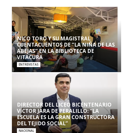
NICO TORO Y SU MAGISTRAL
CUENTACUENTOS DE “LA NIÑA DE LAS
ABEJAS” EN LA BIBLIOTECA DE
VITACURA
ENTREVISTAS
DIRECTOR DEL LICEO BICENTENARIO
VÍCTOR JARA DE PERALILLO: “LA
ESCUELA ES LA GRAN CONSTRUCTORA
DEL TEJIDO SOCIAL”
NACIONAL