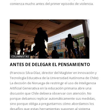
comienza mucho antes del primer episodio de violencia.
COLUMNISTAS
ANTES DE DELEGAR EL PENSAMIENTO
(Francisco Silva-Díaz, director del Magíster en Innovación y
Tecnología Educativa de la Universidad Autónoma de Chile):
La decisión de Noruega de restringir el uso de Inteligencia
Artificial Generativa en la educación primaria abre una
discusión que Chile debiera observar con atención. No
porque debamos replicar automáticamente sus medidas,
sino porque obliga a preguntarnos cómo abordamos los
desafíos que estas herramientas suponen al sistema