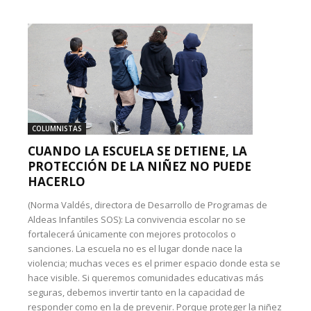
COLUMNISTAS
CUANDO LA ESCUELA SE DETIENE, LA
PROTECCIÓN DE LA NIÑEZ NO PUEDE
HACERLO
(Norma Valdés, directora de Desarrollo de Programas de
Aldeas Infantiles SOS): La convivencia escolar no se
fortalecerá únicamente con mejores protocolos o
sanciones. La escuela no es el lugar donde nace la
violencia; muchas veces es el primer espacio donde esta se
hace visible. Si queremos comunidades educativas más
seguras, debemos invertir tanto en la capacidad de
responder como en la de prevenir. Porque proteger la niñez