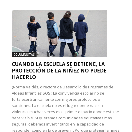
COLUMNISTAS
CUANDO LA ESCUELA SE DETIENE, LA
PROTECCIÓN DE LA NIÑEZ NO PUEDE
HACERLO
(Norma Valdés, directora de Desarrollo de Programas de
Aldeas Infantiles SOS): La convivencia escolar no se
fortalecerá únicamente con mejores protocolos o
sanciones. La escuela no es el lugar donde nace la
violencia; muchas veces es el primer espacio donde esta se
hace visible. Si queremos comunidades educativas más
seguras, debemos invertir tanto en la capacidad de
responder como en la de prevenir. Porque proteger la niñez