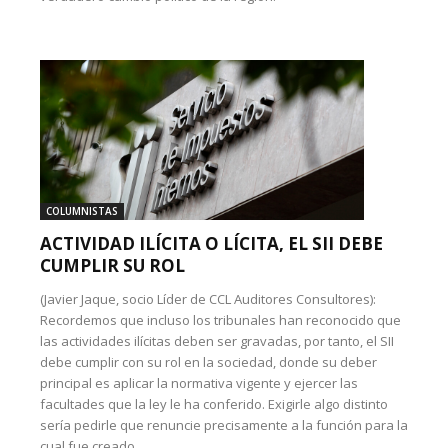
COLUMNISTAS
ACTIVIDAD ILÍCITA O LÍCITA, EL SII DEBE
CUMPLIR SU ROL
(Javier Jaque, socio Líder de CCL Auditores Consultores):
Recordemos que incluso los tribunales han reconocido que
las actividades ilícitas deben ser gravadas, por tanto, el SII
debe cumplir con su rol en la sociedad, donde su deber
principal es aplicar la normativa vigente y ejercer las
facultades que la ley le ha conferido. Exigirle algo distinto
sería pedirle que renuncie precisamente a la función para la
cual fue creado.