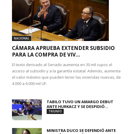
NACIONAL
CÁMARA APRUEBA EXTENDER SUBSIDIO
PARA LA COMPRA DE VIV...
El texto derivado al Senado aumenta en 30 mil cupos el
acceso al subsidio y a la garantía estatal. Además, aumenta
el valor máximo que pueden tener las viviendas nuevas, de
4.000 a 6.000 mil UF.
TABILO TUVO UN AMARGO DEBUT
ANTE HURKACZ Y SE DESPIDIÓ...
TRIUNFO
MINISTRA DUCO SE DEFENDIÓ ANTE