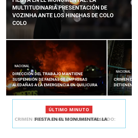
MULTITUDINARIA PRESENTACIÓN DE
VOZINHA ANTE LOS HINCHAS DE COLO
COLO
NACIONAL
NACIONAL
DIRECCIÓN DEL TRABAJO MANTIENE
SUSPENSIÓN DE FAENAS DE EMPRESAS
CRIMEN DE 
ALEDAÑAS A LA EMERGENCIA EN QUILICURA
DETIENEN A
ÚLTIMO MINUTO
FIESTA EN EL MONUMENTAL: LA
MULTITUDINARIA PRESENTACIÓ...