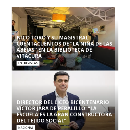
NICO TORO Y SU MAGISTRAL
CUENTACUENTOS DE “LA NIÑA DE LAS
ABEJAS” EN LA BIBLIOTECA DE
VITACURA
ENTREVISTAS
DIRECTOR DEL LICEO BICENTENARIO
VÍCTOR JARA DE PERALILLO: “LA
ESCUELA ES LA GRAN CONSTRUCTORA
DEL TEJIDO SOCIAL”
NACIONAL