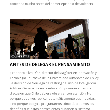
comienza mucho antes del primer episodio de violencia.
COLUMNISTAS
ANTES DE DELEGAR EL PENSAMIENTO
(Francisco Silva-Díaz, director del Magíster en Innovación y
Tecnología Educativa de la Universidad Autónoma de Chile):
La decisión de Noruega de restringir el uso de Inteligencia
Artificial Generativa en la educación primaria abre una
discusión que Chile debiera observar con atención. No
porque debamos replicar automáticamente sus medidas,
sino porque obliga a preguntarnos cómo abordamos los
desafíos que estas herramientas suponen al sistema