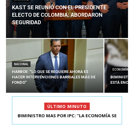
KAST SE REUNIÓ CON EL PRESIDENTE
ELECTO DE COLOMBIA: ABORDARON
SEGURIDAD
NACIONAL
ECONOMÍA
HARBOE: “LO QUE SE REQUIERE AHORA ES
HACER INTERVENCIONES BARRIALES MÁS DE
BIMINISTRO
FONDO”
ESTÁ ENCAU
ÚLTIMO MINUTO
BIMINISTRO MAS POR IPC: “LA ECONOMÍA SE
KAST SE REUNIÓ CON EL PRESIDENTE ELECTO DE
ESTÁ ENC...
COLOMBIA: A...