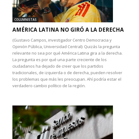
COLUMNISTAS
AMÉRICA LATINA NO GIRÓ A LA DERECHA
(Gustavo Campos, investigador Centro Democracia y
Opinión Pública, Universidad Central): Quizás la pregunta
relevante no sea por qué América Latina gira a la derecha.
La pregunta es por qué una parte creciente de los
ciudadanos ha dejado de creer que los partidos
tradicionales, de izquierda o de derecha, pueden resolver
los problemas que más les preocupan. Ahí podría estar el
verdadero cambio político de la región.