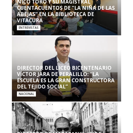
NICO TORO Y SU MAGISTRAL
CUENTACUENTOS DE “LA NIÑA DE LAS
ABEJAS” EN LA BIBLIOTECA DE
VITACURA
ENTREVISTAS
DIRECTOR DEL LICEO BICENTENARIO
VÍCTOR JARA DE PERALILLO: “LA
ESCUELA ES LA GRAN CONSTRUCTORA
DEL TEJIDO SOCIAL”
NACIONAL