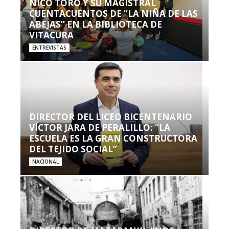
NICO TORO Y SU MAGISTRAL
CUENTACUENTOS DE “LA NIÑA DE LAS
ABEJAS” EN LA BIBLIOTECA DE
VITACURA
ENTREVISTAS
DIRECTOR DEL LICEO BICENTENARIO
VÍCTOR JARA DE PERALILLO: “LA
ESCUELA ES LA GRAN CONSTRUCTORA
DEL TEJIDO SOCIAL”
NACIONAL