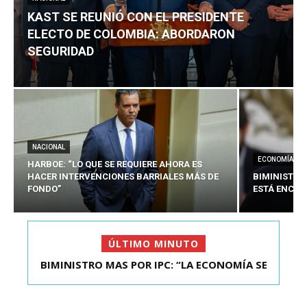
KAST SE REUNIÓ CON EL PRESIDENTE
ELECTO DE COLOMBIA: ABORDARON
SEGURIDAD
NACIONAL
ECONOMÍA
HARBOE: “LO QUE SE REQUIERE AHORA ES
HACER INTERVENCIONES BARRIALES MÁS DE
BIMINISTRO
FONDO”
ESTÁ ENCAU
ÚLTIMO MINUTO
BIMINISTRO MAS POR IPC: “LA ECONOMÍA SE
KAST SE REUNIÓ CON EL PRESIDENTE ELECTO DE
ESTÁ ENC...
COLOMBIA: A...