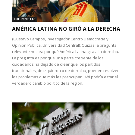
COLUMNISTAS
AMÉRICA LATINA NO GIRÓ A LA DERECHA
(Gustavo Campos, investigador Centro Democracia y
Opinión Pública, Universidad Central): Quizás la pregunta
relevante no sea por qué América Latina gira a la derecha.
La pregunta es por qué una parte creciente de los
ciudadanos ha dejado de creer que los partidos
tradicionales, de izquierda o de derecha, pueden resolver
los problemas que más les preocupan. Ahí podría estar el
verdadero cambio político de la región.