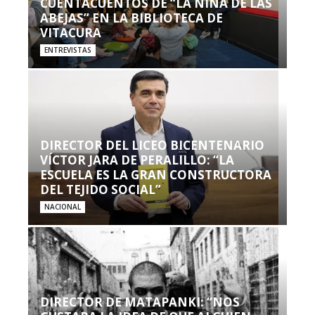
CUENTACUENTOS DE “LA NIÑA DE LAS
ABEJAS” EN LA BIBLIOTECA DE
VITACURA
ENTREVISTAS
DIRECTOR DEL LICEO BICENTENARIO
VÍCTOR JARA DE PERALILLO: “LA
ESCUELA ES LA GRAN CONSTRUCTORA
DEL TEJIDO SOCIAL”
NACIONAL
DIRECTOR DE MATAPANKI: “NOS