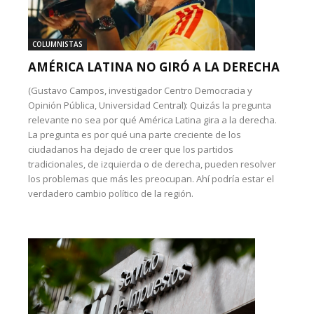
COLUMNISTAS
AMÉRICA LATINA NO GIRÓ A LA DERECHA
(Gustavo Campos, investigador Centro Democracia y
Opinión Pública, Universidad Central): Quizás la pregunta
relevante no sea por qué América Latina gira a la derecha.
La pregunta es por qué una parte creciente de los
ciudadanos ha dejado de creer que los partidos
tradicionales, de izquierda o de derecha, pueden resolver
los problemas que más les preocupan. Ahí podría estar el
verdadero cambio político de la región.