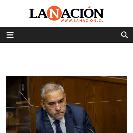
La
Nación