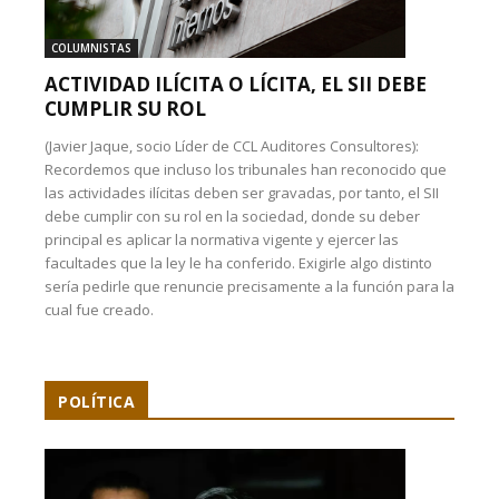
COLUMNISTAS
ACTIVIDAD ILÍCITA O LÍCITA, EL SII DEBE
CUMPLIR SU ROL
(Javier Jaque, socio Líder de CCL Auditores Consultores):
Recordemos que incluso los tribunales han reconocido que
las actividades ilícitas deben ser gravadas, por tanto, el SII
debe cumplir con su rol en la sociedad, donde su deber
principal es aplicar la normativa vigente y ejercer las
facultades que la ley le ha conferido. Exigirle algo distinto
sería pedirle que renuncie precisamente a la función para la
cual fue creado.
POLÍTICA