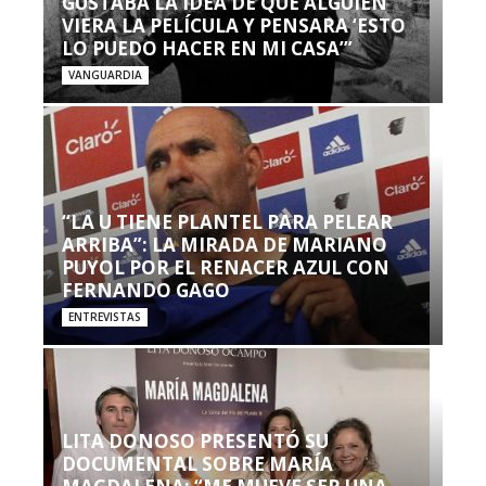
GUSTABA LA IDEA DE QUE ALGUIEN
VIERA LA PELÍCULA Y PENSARA ‘ESTO
LO PUEDO HACER EN MI CASA’”
VANGUARDIA
“LA U TIENE PLANTEL PARA PELEAR
ARRIBA”: LA MIRADA DE MARIANO
PUYOL POR EL RENACER AZUL CON
FERNANDO GAGO
ENTREVISTAS
LITA DONOSO PRESENTÓ SU
DOCUMENTAL SOBRE MARÍA