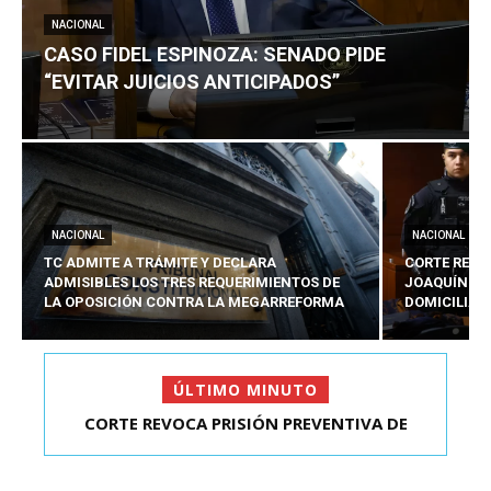
NACIONAL
CASO FIDEL ESPINOZA: SENADO PIDE
“EVITAR JUICIOS ANTICIPADOS”
NACIONAL
NACIONAL
TC ADMITE A TRÁMITE Y DECLARA
CORTE REVO
ADMISIBLES LOS TRES REQUERIMIENTOS DE
JOAQUÍN LA
LA OPOSICIÓN CONTRA LA MEGARREFORMA
DOMICILIAR
ÚLTIMO MINUTO
CORTE REVOCA PRISIÓN PREVENTIVA DE
CASO FIDEL ESPINOZA: SENADO PIDE “EVITAR
JOAQUÍN LAVÍN LEÓN:...
JUICIOS ANTIC...