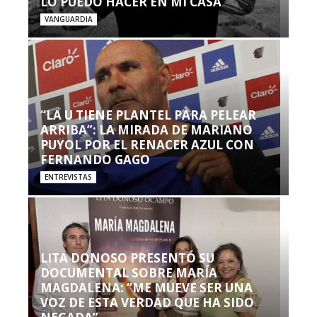
LO PUEDO HACER EN MI CASA’”
VANGUARDIA
“LA U TIENE PLANTEL PARA PELEAR
ARRIBA”: LA MIRADA DE MARIANO
PUYOL POR EL RENACER AZUL CON
FERNANDO GAGO
ENTREVISTAS
LITA DONOSO PRESENTÓ SU
DOCUMENTAL SOBRE MARÍA
MAGDALENA: “ME MUEVE SER UNA
VOZ DE ESTA VERDAD QUE HA SIDO