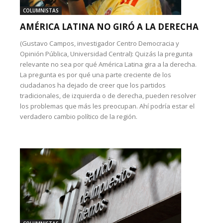
COLUMNISTAS
AMÉRICA LATINA NO GIRÓ A LA DERECHA
(Gustavo Campos, investigador Centro Democracia y
Opinión Pública, Universidad Central): Quizás la pregunta
relevante no sea por qué América Latina gira a la derecha.
La pregunta es por qué una parte creciente de los
ciudadanos ha dejado de creer que los partidos
tradicionales, de izquierda o de derecha, pueden resolver
los problemas que más les preocupan. Ahí podría estar el
verdadero cambio político de la región.