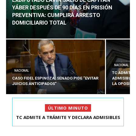
YÁBER DESPUÉS DE 90 DÍAS EN PRISIÓN
PREVENTIVA: CUMPLIRÁ ARRESTO
DOMICILIARIO TOTAL
NACIONAL
NACIONAL
TC ADMITE 
CASO FIDEL ESPINOZA: SENADO PIDE “EVITAR
ADMISIBLES
JUICIOS ANTICIPADOS”
LA OPOSICI
ÚLTIMO MINUTO
TC ADMITE A TRÁMITE Y DECLARA ADMISIBLES
LOS TRES REQU...