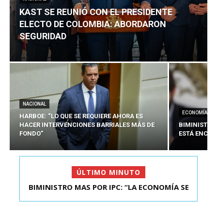
KAST SE REUNIÓ CON EL PRESIDENTE
ELECTO DE COLOMBIA: ABORDARON
SEGURIDAD
NACIONAL
ECONOMÍA
HARBOE: “LO QUE SE REQUIERE AHORA ES
HACER INTERVENCIONES BARRIALES MÁS DE
BIMINISTRO
FONDO”
ESTÁ ENCAU
ÚLTIMO MINUTO
BIMINISTRO MAS POR IPC: “LA ECONOMÍA SE
KAST SE REUNIÓ CON EL PRESIDENTE ELECTO DE
ESTÁ ENC...
COLOMBIA: A...