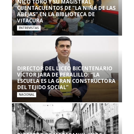
NICO TORO Y SU MAGISTRAL
CUENTACUENTOS DE “LA NIÑA DE LAS
ABEJAS” EN LA BIBLIOTECA DE
VITACURA
ENTREVISTAS
DIRECTOR DEL LICEO BICENTENARIO
VÍCTOR JARA DE PERALILLO: “LA
ESCUELA ES LA GRAN CONSTRUCTORA
DEL TEJIDO SOCIAL”
NACIONAL