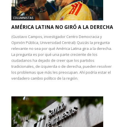
COLUMNISTAS
AMÉRICA LATINA NO GIRÓ A LA DERECHA
(Gustavo Campos, investigador Centro Democracia y
Opinión Pública, Universidad Central): Quizás la pregunta
relevante no sea por qué América Latina gira a la derecha.
La pregunta es por qué una parte creciente de los
ciudadanos ha dejado de creer que los partidos
tradicionales, de izquierda o de derecha, pueden resolver
los problemas que más les preocupan. Ahí podría estar el
verdadero cambio político de la región.