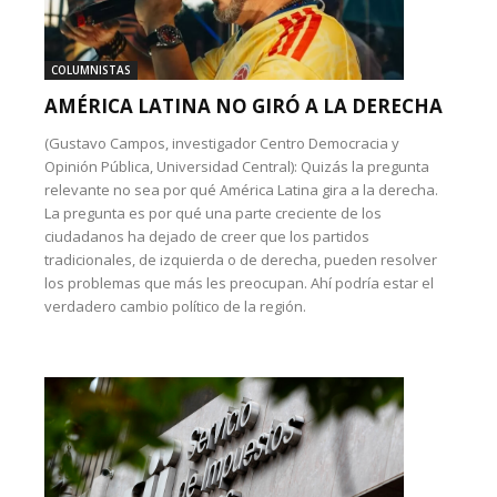
COLUMNISTAS
AMÉRICA LATINA NO GIRÓ A LA DERECHA
(Gustavo Campos, investigador Centro Democracia y
Opinión Pública, Universidad Central): Quizás la pregunta
relevante no sea por qué América Latina gira a la derecha.
La pregunta es por qué una parte creciente de los
ciudadanos ha dejado de creer que los partidos
tradicionales, de izquierda o de derecha, pueden resolver
los problemas que más les preocupan. Ahí podría estar el
verdadero cambio político de la región.