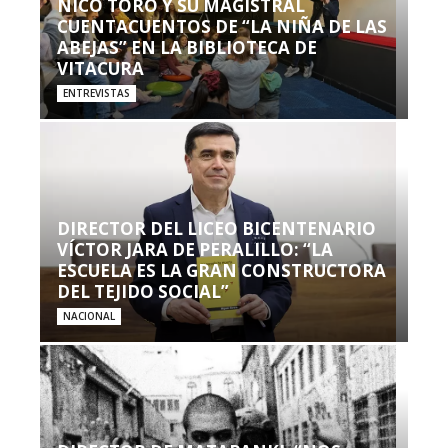
NICO TORO Y SU MAGISTRAL
CUENTACUENTOS DE “LA NIÑA DE LAS
ABEJAS” EN LA BIBLIOTECA DE
VITACURA
ENTREVISTAS
DIRECTOR DEL LICEO BICENTENARIO
VÍCTOR JARA DE PERALILLO: “LA
ESCUELA ES LA GRAN CONSTRUCTORA
DEL TEJIDO SOCIAL”
NACIONAL