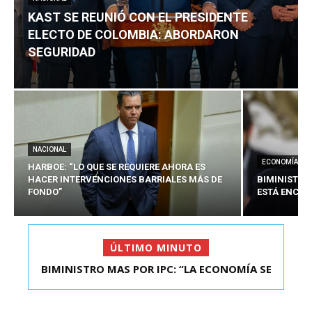
KAST SE REUNIÓ CON EL PRESIDENTE
ELECTO DE COLOMBIA: ABORDARON
SEGURIDAD
NACIONAL
ECONOMÍA
HARBOE: “LO QUE SE REQUIERE AHORA ES
HACER INTERVENCIONES BARRIALES MÁS DE
BIMINISTRO
FONDO”
ESTÁ ENCAU
ÚLTIMO MINUTO
BIMINISTRO MAS POR IPC: “LA ECONOMÍA SE
KAST SE REUNIÓ CON EL PRESIDENTE ELECTO DE
ESTÁ ENC...
COLOMBIA: A...