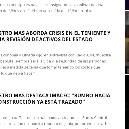
re las principales bajas se consignaron la gasolina con una
 de 8,5% y el diésel con una caída del 13,5% en julio.
STRO MAS ABORDA CRISIS EN EL TENIENTE Y
A REVISIÓN DE ACTIVOS DEL ESTADO
de Economía y Minería dijo, en entrevista con Radio ADN, “nuestra
absoluta, siempre será la vida y la seguridad de las personas.
si esa medida se tenía que tomar teniendo los costos que
 lo que debía hacer”.
STRO MAS DESTACA IMACEC: “RUMBO HACIA
ONSTRUCCIÓN YA ESTÁ TRAZADO”
 remarcó: “Tal como lo habíamos anticipado, el Banco Central
e la actividad económica repuntó en junio, quebrando la racha