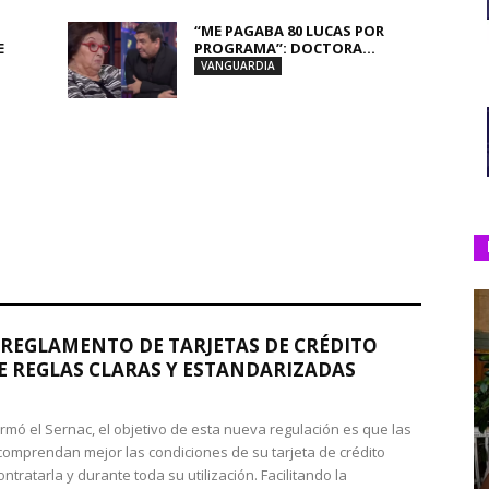
“ME PAGABA 80 LUCAS POR
E
PROGRAMA”: DOCTORA...
VANGUARDIA
REGLAMENTO DE TARJETAS DE CRÉDITO
 REGLAS CLARAS Y ESTANDARIZADAS
rmó el Sernac, el objetivo de esta nueva regulación es que las
omprendan mejor las condiciones de su tarjeta de crédito
ntratarla y durante toda su utilización. Facilitando la