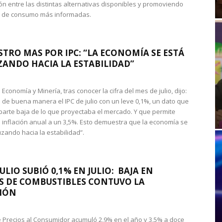
n entre las distintas alternativas disponibles y promoviendo
s de consumo más informadas.
STRO MAS POR IPC: “LA ECONOMÍA SE ESTÁ
ANDO HACIA LA ESTABILIDAD”
de Economía y Minería, tras conocer la cifra del mes de julio, dijo:
 de buena manera el IPC de julio con un leve 0,1%, un dato que
 parte baja de lo que proyectaba el mercado. Y que permite
 inflación anual a un 3,5%. Esto demuestra que la economía se
zando hacia la estabilidad”.
JULIO SUBIÓ 0,1% EN JULIO: BAJA EN
S DE COMBUSTIBLES CONTUVO LA
IÓN
de Precios al Consumidor acumuló 2,9% en el año y 3,5% a doce