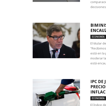
comparació
decisione
BIMINI
ENCAUZ
ECONOMÍA
El titular 
“Recibimos
está en la
moderar la
está encau
IPC DE 
PRECIO
INFLAC
ECONOMÍA
El Índice 