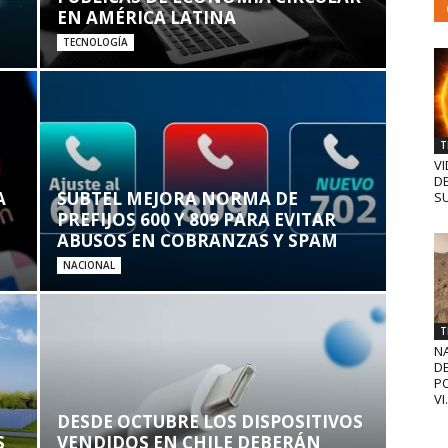
EN AMÉRICA LATINA
TECNOLOGÍA
T
VI
D
A
SUBTEL MEJORA NORMA DE
SU
PREFIJOS 600 Y 809 PARA EVITAR
ABUSOS EN COBRANZAS Y SPAM
NACIONAL
T
N
D
PO
VI.
DESDE OCTUBRE LOS DISPOSITIVOS
S
VENDIDOS EN CHILE DEBERÁN