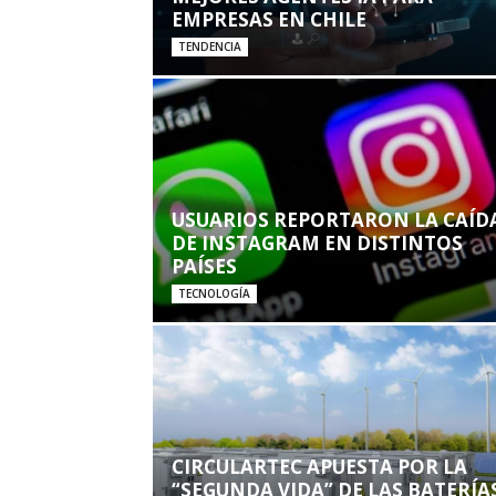
EMPRESAS EN CHILE
TENDENCIA
USUARIOS REPORTARON LA CAÍD
DE INSTAGRAM EN DISTINTOS
PAÍSES
TECNOLOGÍA
CIRCULARTEC APUESTA POR LA
“SEGUNDA VIDA” DE LAS BATERÍA