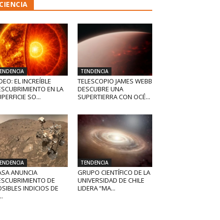
CIENCIA
ENDENCIA
TENDENCIA
DEO: EL INCREÍBLE
TELESCOPIO JAMES WEBB
ESCUBRIMIENTO EN LA
DESCUBRE UNA
PERFICIE SO...
SUPERTIERRA CON OCÉ...
ENDENCIA
TENDENCIA
ASA ANUNCIA
GRUPO CIENTÍFICO DE LA
ESCUBRIMIENTO DE
UNIVERSIDAD DE CHILE
SIBLES INDICIOS DE
LIDERA “MA...
..