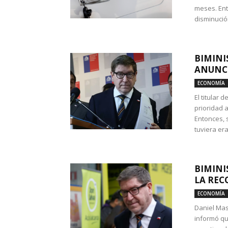
meses. Ent
disminución
BIMINI
ANUNCI
ECONOMÍA
El titular 
prioridad 
Entonces, 
tuviera era
BIMINI
LA REC
ECONOMÍA
Daniel Mas
informó qu