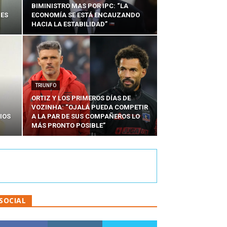
BIMINISTRO MAS POR IPC: “LA
NES
ECONOMÍA SE ESTÁ ENCAUZANDO
HACIA LA ESTABILIDAD”
TRIUNFO
ORTIZ Y LOS PRIMEROS DÍAS DE
VOZINHA: “OJALÁ PUEDA COMPETIR
IOS
A LA PAR DE SUS COMPAÑEROS LO
MÁS PRONTO POSIBLE”
SOCIAL