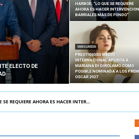
HARBOE: “LO QUE SE REQUIERE
AHORA ES HACER INTERVENCIO
BARRIALES MÁS DE FONDO”
VANGUARDIA
PRESTIGIOSO MEDIO
INTERNACIONAL APUNTA A
NTE ELECTO DE
MARIANA DI GIROLAMO COMO
POSIBLE NOMINADA A LOS PREM
AD
OSCAR 2027
E REQUIERE AHORA ES HACER INTER...
POR IPC: “LA ECONOMÍA SE ESTÁ ENC...