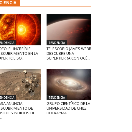
CIENCIA
ENDENCIA
TENDENCIA
DEO: EL INCREÍBLE
TELESCOPIO JAMES WEBB
ESCUBRIMIENTO EN LA
DESCUBRE UNA
PERFICIE SO...
SUPERTIERRA CON OCÉ...
ENDENCIA
TENDENCIA
ASA ANUNCIA
GRUPO CIENTÍFICO DE LA
ESCUBRIMIENTO DE
UNIVERSIDAD DE CHILE
SIBLES INDICIOS DE
LIDERA “MA...
..