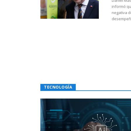
Daniel Mas
informó qu
negativa d
desempeño 
TECNOLOGÍA