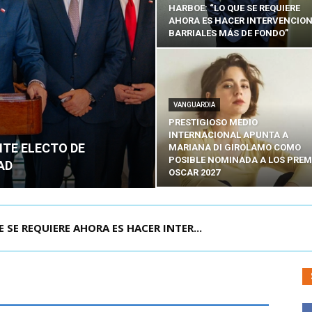
HARBOE: “LO QUE SE REQUIERE
AHORA ES HACER INTERVENCIO
BARRIALES MÁS DE FONDO”
VANGUARDIA
PRESTIGIOSO MEDIO
INTERNACIONAL APUNTA A
NTE ELECTO DE
MARIANA DI GIROLAMO COMO
POSIBLE NOMINADA A LOS PREM
AD
OSCAR 2027
POR IPC: “LA ECONOMÍA SE ESTÁ ENC...