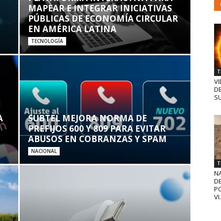
MAPEAR E INTEGRAR INICIATIVAS
PÚBLICAS DE ECONOMÍA CIRCULAR
EN AMÉRICA LATINA
TECNOLOGÍA
T
VI
D
SU
A
SUBTEL MEJORA NORMA DE
PREFIJOS 600 Y 809 PARA EVITAR
ABUSOS EN COBRANZAS Y SPAM
NACIONAL
T
N
D
PO
VI.