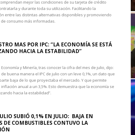
omprendan mejor las condiciones de su tarjeta de crédito
ntratarla y durante toda su utilización. Facilitando la
n entre las distintas alternativas disponibles y promoviendo
s de consumo más informadas.
STRO MAS POR IPC: “LA ECONOMÍA SE ESTÁ
ANDO HACIA LA ESTABILIDAD”
de Economía y Minería, tras conocer la cifra del mes de julio, dijo:
 de buena manera el IPC de julio con un leve 0,1%, un dato que
 parte baja de lo que proyectaba el mercado. Y que permite
 inflación anual a un 3,5%. Esto demuestra que la economía se
zando hacia la estabilidad”.
JULIO SUBIÓ 0,1% EN JULIO: BAJA EN
S DE COMBUSTIBLES CONTUVO LA
IÓN