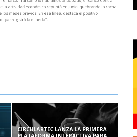
 remarcó: “Tal como lo habíamos anticipado, el Banco Central
e la actividad económica repuntó en junio, quebrando la racha
e los meses previos. En esa línea, destaca el positivo
que registró la minería”.
CIRCULARTEC LANZA LA PRIMERA
PLATAFORMA INTERACTIVA PARA