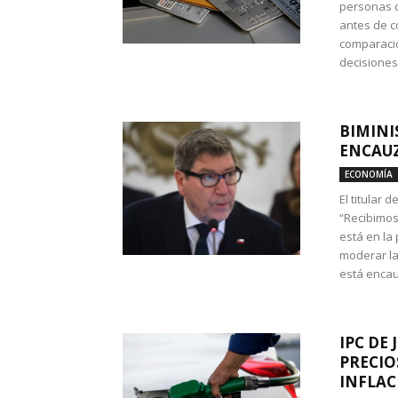
personas c
antes de co
comparació
decisione
BIMINI
ENCAUZ
ECONOMÍA
El titular 
“Recibimos
está en la
moderar la
está encau
IPC DE 
PRECIO
INFLAC