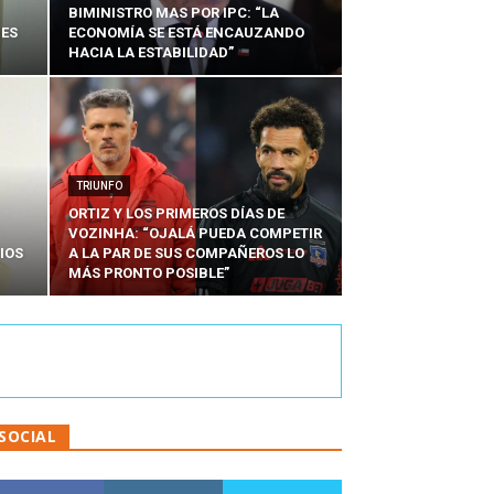
BIMINISTRO MAS POR IPC: “LA
NES
ECONOMÍA SE ESTÁ ENCAUZANDO
HACIA LA ESTABILIDAD”
TRIUNFO
ORTIZ Y LOS PRIMEROS DÍAS DE
VOZINHA: “OJALÁ PUEDA COMPETIR
IOS
A LA PAR DE SUS COMPAÑEROS LO
MÁS PRONTO POSIBLE”
SOCIAL