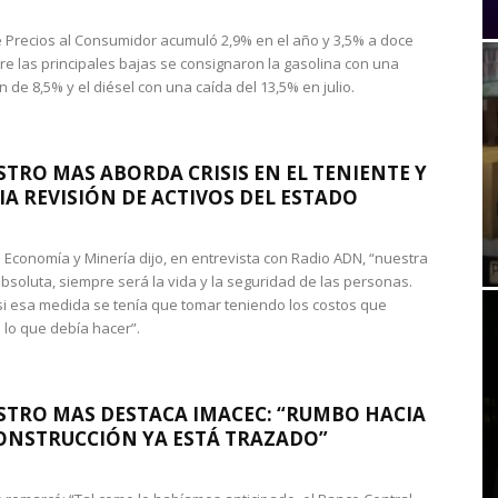
de Precios al Consumidor acumuló 2,9% en el año y 3,5% a doce
re las principales bajas se consignaron la gasolina con una
 de 8,5% y el diésel con una caída del 13,5% en julio.
STRO MAS ABORDA CRISIS EN EL TENIENTE Y
A REVISIÓN DE ACTIVOS DEL ESTADO
de Economía y Minería dijo, en entrevista con Radio ADN, “nuestra
absoluta, siempre será la vida y la seguridad de las personas.
si esa medida se tenía que tomar teniendo los costos que
 lo que debía hacer”.
STRO MAS DESTACA IMACEC: “RUMBO HACIA
ONSTRUCCIÓN YA ESTÁ TRAZADO”