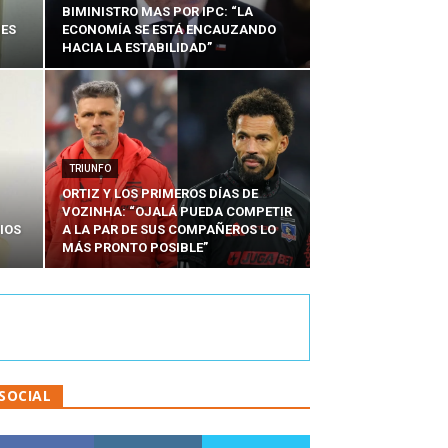
BIMINISTRO MAS POR IPC: “LA
NES
ECONOMÍA SE ESTÁ ENCAUZANDO
HACIA LA ESTABILIDAD”
TRIUNFO
ORTIZ Y LOS PRIMEROS DÍAS DE
VOZINHA: “OJALÁ PUEDA COMPETIR
IOS
A LA PAR DE SUS COMPAÑEROS LO
MÁS PRONTO POSIBLE”
SOCIAL