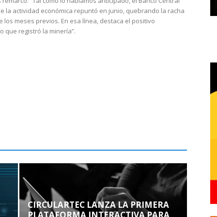
 remarcó: “Tal como lo habíamos anticipado, el Banco Central
e la actividad económica repuntó en junio, quebrando la racha
e los meses previos. En esa línea, destaca el positivo
que registró la minería”.
CIRCULARTEC LANZA LA PRIMERA
PLATAFORMA INTERACTIVA PARA