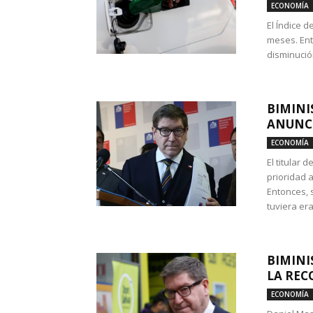
ECONOMÍA
El Índice 
meses. Ent
disminución
BIMINI
ANUNCI
ECONOMÍA
El titular 
prioridad 
Entonces, 
tuviera era
BIMINI
LA REC
ECONOMÍA