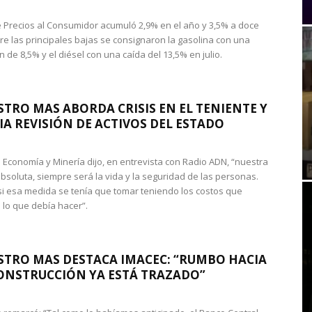
de Precios al Consumidor acumuló 2,9% en el año y 3,5% a doce
re las principales bajas se consignaron la gasolina con una
 de 8,5% y el diésel con una caída del 13,5% en julio.
STRO MAS ABORDA CRISIS EN EL TENIENTE Y
A REVISIÓN DE ACTIVOS DEL ESTADO
de Economía y Minería dijo, en entrevista con Radio ADN, “nuestra
absoluta, siempre será la vida y la seguridad de las personas.
si esa medida se tenía que tomar teniendo los costos que
 lo que debía hacer”.
STRO MAS DESTACA IMACEC: “RUMBO HACIA
ONSTRUCCIÓN YA ESTÁ TRAZADO”