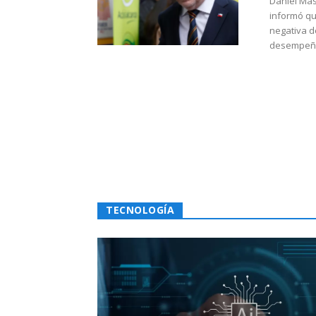
Daniel Mas
informó qu
negativa d
desempeño 
TECNOLOGÍA