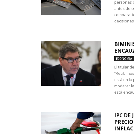
personas c
antes de co
comparació
decisione
BIMINI
ENCAUZ
ECONOMÍA
El titular 
“Recibimos
está en la
moderar la
está encau
IPC DE 
PRECIO
INFLAC