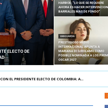
HARBOE: “LO QUE SE REQUIERE
AHORA ES HACER INTERVENCIO
BARRIALES MÁS DE FONDO”
VANGUARDIA
PRESTIGIOSO MEDIO
INTERNACIONAL APUNTA A
NTE ELECTO DE
MARIANA DI GIROLAMO COMO
POSIBLE NOMINADA A LOS PREM
AD
OSCAR 2027
 SE REQUIERE AHORA ES HACER INTER...