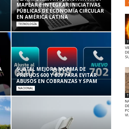
MAPEAR E INTEGRAR INICIATIVAS
PÚBLICAS DE ECONOMÍA CIRCULAR
EN AMÉRICA LATINA
TECNOLOGÍA
T
VI
D
SU
A
SUBTEL MEJORA NORMA DE
PREFIJOS 600 Y 809 PARA EVITAR
ABUSOS EN COBRANZAS Y SPAM
NACIONAL
T
N
D
PO
VI.