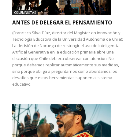
COLUMNISTAS
ANTES DE DELEGAR EL PENSAMIENTO
(Francisco Silva-Díaz, director del Magíster en Innovación y
Tecnología Educativa de la Universidad Autónoma de Chile):
La decisión de Noruega de restringir el uso de Inteligencia
Artificial Generativa en la educación primaria abre una
discusión que Chile debiera observar con atención. No
porque debamos replicar automáticamente sus medidas,
sino porque obliga a preguntarnos cómo abordamos los
desafíos que estas herramientas suponen al sistema
educativo.