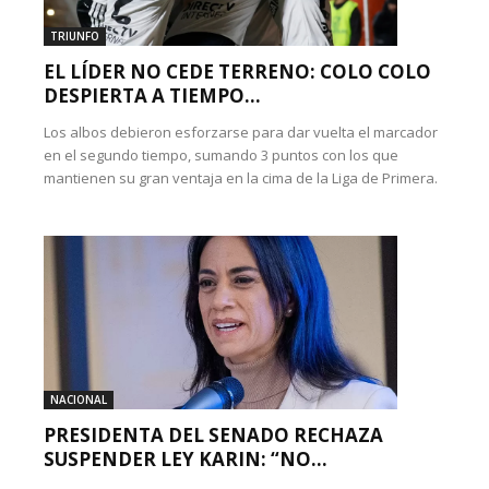
TRIUNFO
EL LÍDER NO CEDE TERRENO: COLO COLO
DESPIERTA A TIEMPO...
Los albos debieron esforzarse para dar vuelta el marcador
en el segundo tiempo, sumando 3 puntos con los que
mantienen su gran ventaja en la cima de la Liga de Primera.
NACIONAL
PRESIDENTA DEL SENADO RECHAZA
SUSPENDER LEY KARIN: “NO...