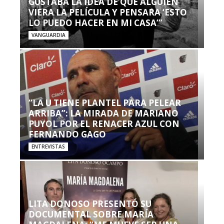
GUSTABA LA IDEA DE QUE ALGUIEN
VIERA LA PELÍCULA Y PENSARA ‘ESTO
LO PUEDO HACER EN MI CASA’”
VANGUARDIA
“LA U TIENE PLANTEL PARA PELEAR
ARRIBA”: LA MIRADA DE MARIANO
PUYOL POR EL RENACER AZUL CON
FERNANDO GAGO
ENTREVISTAS
LITA DONOSO PRESENTÓ SU
DOCUMENTAL SOBRE MARÍA