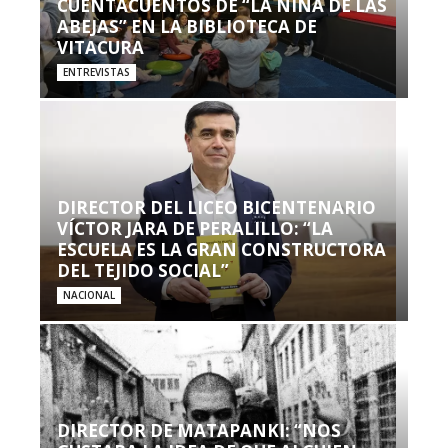
CUENTACUENTOS DE “LA NIÑA DE LAS
ABEJAS” EN LA BIBLIOTECA DE
VITACURA
ENTREVISTAS
DIRECTOR DEL LICEO BICENTENARIO
VÍCTOR JARA DE PERALILLO: “LA
ESCUELA ES LA GRAN CONSTRUCTORA
DEL TEJIDO SOCIAL”
NACIONAL
DIRECTOR DE MATAPANKI: “NOS