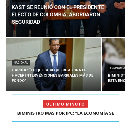
KAST SE REUNIÓ CON EL PRESIDENTE
ELECTO DE COLOMBIA: ABORDARON
SEGURIDAD
NACIONAL
ECONOMÍA
HARBOE: “LO QUE SE REQUIERE AHORA ES
HACER INTERVENCIONES BARRIALES MÁS DE
BIMINISTRO
FONDO”
ESTÁ ENCAU
ÚLTIMO MINUTO
BIMINISTRO MAS POR IPC: “LA ECONOMÍA SE
ESTÁ ENC...