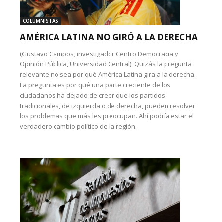
COLUMNISTAS
AMÉRICA LATINA NO GIRÓ A LA DERECHA
(Gustavo Campos, investigador Centro Democracia y
Opinión Pública, Universidad Central): Quizás la pregunta
relevante no sea por qué América Latina gira a la derecha.
La pregunta es por qué una parte creciente de los
ciudadanos ha dejado de creer que los partidos
tradicionales, de izquierda o de derecha, pueden resolver
los problemas que más les preocupan. Ahí podría estar el
verdadero cambio político de la región.