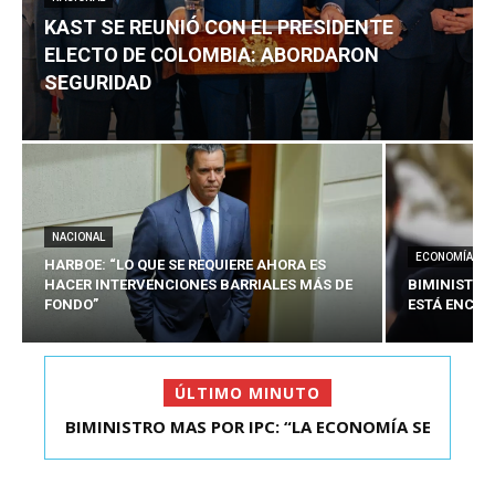
KAST SE REUNIÓ CON EL PRESIDENTE
ELECTO DE COLOMBIA: ABORDARON
SEGURIDAD
NACIONAL
ECONOMÍA
HARBOE: “LO QUE SE REQUIERE AHORA ES
HACER INTERVENCIONES BARRIALES MÁS DE
BIMINISTRO
FONDO”
ESTÁ ENCAU
ÚLTIMO MINUTO
BIMINISTRO MAS POR IPC: “LA ECONOMÍA SE
KAST SE REUNIÓ CON EL PRESIDENTE ELECTO DE
ESTÁ ENC...
COLOMBIA: A...