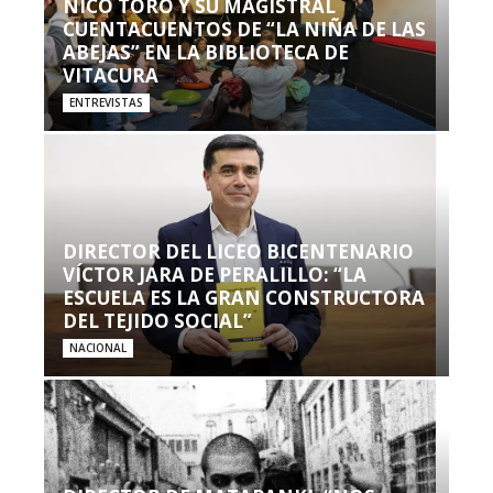
NICO TORO Y SU MAGISTRAL
CUENTACUENTOS DE “LA NIÑA DE LAS
ABEJAS” EN LA BIBLIOTECA DE
VITACURA
ENTREVISTAS
DIRECTOR DEL LICEO BICENTENARIO
VÍCTOR JARA DE PERALILLO: “LA
ESCUELA ES LA GRAN CONSTRUCTORA
DEL TEJIDO SOCIAL”
NACIONAL