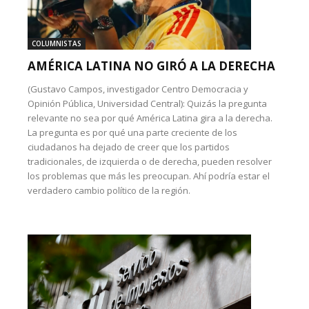
COLUMNISTAS
AMÉRICA LATINA NO GIRÓ A LA DERECHA
(Gustavo Campos, investigador Centro Democracia y
Opinión Pública, Universidad Central): Quizás la pregunta
relevante no sea por qué América Latina gira a la derecha.
La pregunta es por qué una parte creciente de los
ciudadanos ha dejado de creer que los partidos
tradicionales, de izquierda o de derecha, pueden resolver
los problemas que más les preocupan. Ahí podría estar el
verdadero cambio político de la región.