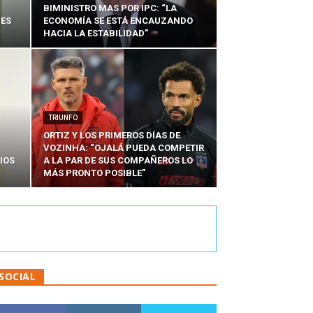
BIMINISTRO MAS POR IPC: “LA
NES
ECONOMÍA SE ESTÁ ENCAUZANDO
HACIA LA ESTABILIDAD”
TRIUNFO
ORTIZ Y LOS PRIMEROS DÍAS DE
VOZINHA: “OJALÁ PUEDA COMPETIR
IOS
A LA PAR DE SUS COMPAÑEROS LO
MÁS PRONTO POSIBLE”
SOCIAL