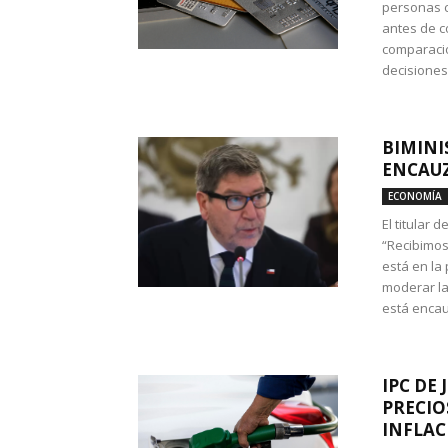
personas c
antes de co
comparació
decisione
BIMINI
ENCAUZ
ECONOMÍA
El titular 
“Recibimos
está en la
moderar la
está encau
IPC DE 
PRECIO
INFLAC