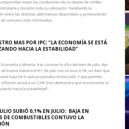
omprendan mejor las condiciones de su tarjeta de crédito
ntratarla y durante toda su utilización. Facilitando la
n entre las distintas alternativas disponibles y promoviendo
s de consumo más informadas.
STRO MAS POR IPC: “LA ECONOMÍA SE ESTÁ
ANDO HACIA LA ESTABILIDAD”
de Economía y Minería, tras conocer la cifra del mes de julio, dijo:
 de buena manera el IPC de julio con un leve 0,1%, un dato que
 parte baja de lo que proyectaba el mercado. Y que permite
 inflación anual a un 3,5%. Esto demuestra que la economía se
zando hacia la estabilidad”.
JULIO SUBIÓ 0,1% EN JULIO: BAJA EN
S DE COMBUSTIBLES CONTUVO LA
IÓN