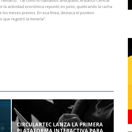
 remarcó: “Tal como lo habíamos anticipado, el Banco Central
e la actividad económica repuntó en junio, quebrando la racha
e los meses previos. En esa línea, destaca el positivo
que registró la minería”.
CIRCULARTEC LANZA LA PRIMERA
PLATAFORMA INTERACTIVA PARA