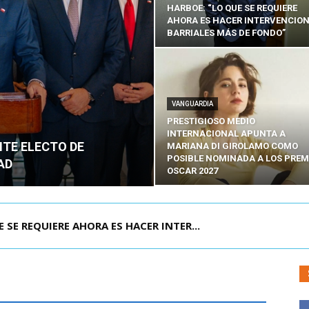
HARBOE: “LO QUE SE REQUIERE
AHORA ES HACER INTERVENCIO
BARRIALES MÁS DE FONDO”
VANGUARDIA
PRESTIGIOSO MEDIO
INTERNACIONAL APUNTA A
NTE ELECTO DE
MARIANA DI GIROLAMO COMO
POSIBLE NOMINADA A LOS PREM
AD
OSCAR 2027
POR IPC: “LA ECONOMÍA SE ESTÁ ENC...