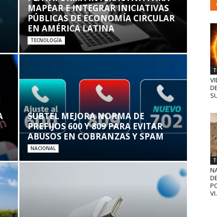
MAPEAR E INTEGRAR INICIATIVAS
PÚBLICAS DE ECONOMÍA CIRCULAR
EN AMÉRICA LATINA
TECNOLOGÍA
T
VI
D
SU
A
SUBTEL MEJORA NORMA DE
PREFIJOS 600 Y 809 PARA EVITAR
ABUSOS EN COBRANZAS Y SPAM
NACIONAL
T
N
D
PO
VI.