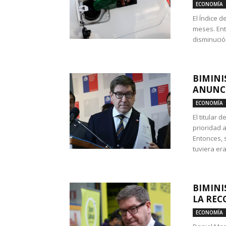
ECONOMÍA
El Índice 
meses. Ent
disminución
BIMINI
ANUNCI
ECONOMÍA
El titular 
prioridad 
Entonces, 
tuviera era
BIMINI
LA REC
ECONOMÍA