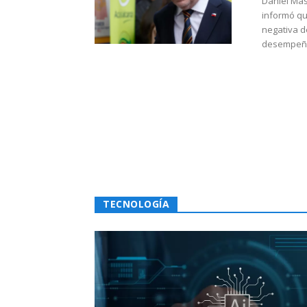
Daniel Mas
informó qu
negativa d
desempeño 
TECNOLOGÍA