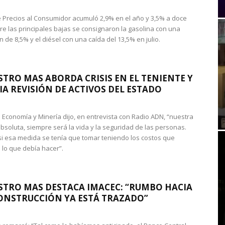
de Precios al Consumidor acumuló 2,9% en el año y 3,5% a doce
re las principales bajas se consignaron la gasolina con una
 de 8,5% y el diésel con una caída del 13,5% en julio.
STRO MAS ABORDA CRISIS EN EL TENIENTE Y
A REVISIÓN DE ACTIVOS DEL ESTADO
de Economía y Minería dijo, en entrevista con Radio ADN, “nuestra
absoluta, siempre será la vida y la seguridad de las personas.
si esa medida se tenía que tomar teniendo los costos que
 lo que debía hacer”.
STRO MAS DESTACA IMACEC: “RUMBO HACIA
ONSTRUCCIÓN YA ESTÁ TRAZADO”