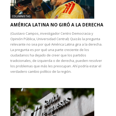
COLUMNISTAS
AMÉRICA LATINA NO GIRÓ A LA DERECHA
(Gustavo Campos, investigador Centro Democracia y
Opinión Pública, Universidad Central): Quizás la pregunta
relevante no sea por qué América Latina gira a la derecha.
La pregunta es por qué una parte creciente de los
ciudadanos ha dejado de creer que los partidos
tradicionales, de izquierda o de derecha, pueden resolver
los problemas que más les preocupan. Ahí podría estar el
verdadero cambio político de la región.