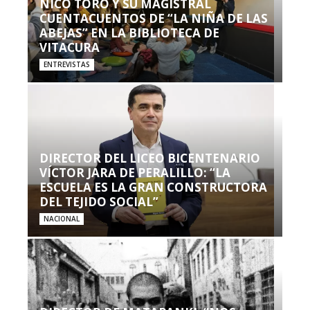
NICO TORO Y SU MAGISTRAL
CUENTACUENTOS DE “LA NIÑA DE LAS
ABEJAS” EN LA BIBLIOTECA DE
VITACURA
ENTREVISTAS
DIRECTOR DEL LICEO BICENTENARIO
VÍCTOR JARA DE PERALILLO: “LA
ESCUELA ES LA GRAN CONSTRUCTORA
DEL TEJIDO SOCIAL”
NACIONAL