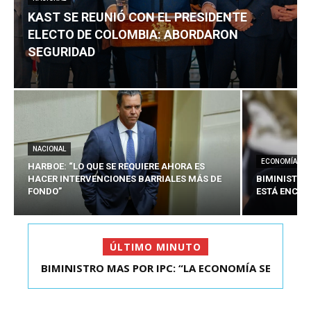
KAST SE REUNIÓ CON EL PRESIDENTE
ELECTO DE COLOMBIA: ABORDARON
SEGURIDAD
NACIONAL
ECONOMÍA
HARBOE: “LO QUE SE REQUIERE AHORA ES
HACER INTERVENCIONES BARRIALES MÁS DE
BIMINISTRO
FONDO”
ESTÁ ENCAU
ÚLTIMO MINUTO
BIMINISTRO MAS POR IPC: “LA ECONOMÍA SE
KAST SE REUNIÓ CON EL PRESIDENTE ELECTO DE
ESTÁ ENC...
COLOMBIA: A...