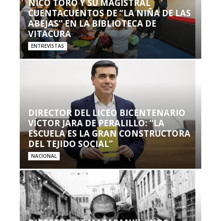
NICO TORO Y SU MAGISTRAL
CUENTACUENTOS DE “LA NIÑA DE LAS
ABEJAS” EN LA BIBLIOTECA DE
VITACURA
ENTREVISTAS
DIRECTOR DEL LICEO BICENTENARIO
VÍCTOR JARA DE PERALILLO: “LA
ESCUELA ES LA GRAN CONSTRUCTORA
DEL TEJIDO SOCIAL”
NACIONAL