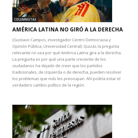
COLUMNISTAS
AMÉRICA LATINA NO GIRÓ A LA DERECHA
(Gustavo Campos, investigador Centro Democracia y
Opinión Pública, Universidad Central): Quizás la pregunta
relevante no sea por qué América Latina gira a la derecha.
La pregunta es por qué una parte creciente de los
ciudadanos ha dejado de creer que los partidos
tradicionales, de izquierda o de derecha, pueden resolver
los problemas que más les preocupan. Ahí podría estar el
verdadero cambio político de la región.