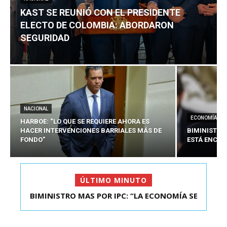
KAST SE REUNIÓ CON EL PRESIDENTE
ELECTO DE COLOMBIA: ABORDARON
SEGURIDAD
NACIONAL
ECONOMÍA
HARBOE: “LO QUE SE REQUIERE AHORA ES
HACER INTERVENCIONES BARRIALES MÁS DE
BIMINISTRO
FONDO”
ESTÁ ENCAU
ÚLTIMO MINUTO
BIMINISTRO MAS POR IPC: “LA ECONOMÍA SE
KAST SE REUNIÓ CON EL PRESIDENTE ELECTO DE
ESTÁ ENC...
COLOMBIA: A...