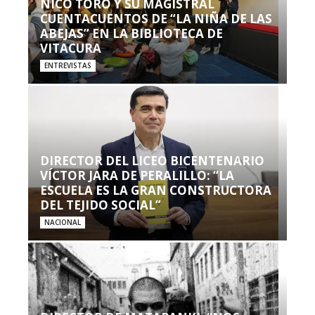
NICO TORO Y SU MAGISTRAL
CUENTACUENTOS DE “LA NIÑA DE LAS
ABEJAS” EN LA BIBLIOTECA DE
VITACURA
ENTREVISTAS
DIRECTOR DEL LICEO BICENTENARIO
VÍCTOR JARA DE PERALILLO: “LA
ESCUELA ES LA GRAN CONSTRUCTORA
DEL TEJIDO SOCIAL”
NACIONAL