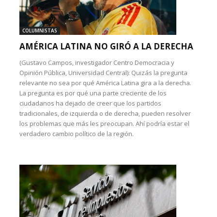
COLUMNISTAS
AMÉRICA LATINA NO GIRÓ A LA DERECHA
(Gustavo Campos, investigador Centro Democracia y
Opinión Pública, Universidad Central): Quizás la pregunta
relevante no sea por qué América Latina gira a la derecha.
La pregunta es por qué una parte creciente de los
ciudadanos ha dejado de creer que los partidos
tradicionales, de izquierda o de derecha, pueden resolver
los problemas que más les preocupan. Ahí podría estar el
verdadero cambio político de la región.