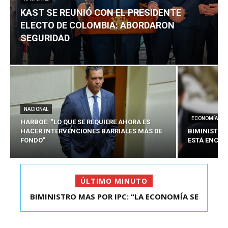
KAST SE REUNIÓ CON EL PRESIDENTE
ELECTO DE COLOMBIA: ABORDARON
SEGURIDAD
NACIONAL
ECONOMÍA
HARBOE: “LO QUE SE REQUIERE AHORA ES
HACER INTERVENCIONES BARRIALES MÁS DE
BIMINISTRO
FONDO”
ESTÁ ENCAU
ÚLTIMO MINUTO
BIMINISTRO MAS POR IPC: “LA ECONOMÍA SE
ESTÁ ENC...