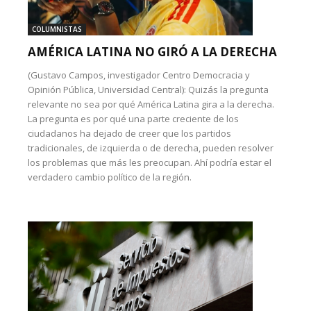
COLUMNISTAS
AMÉRICA LATINA NO GIRÓ A LA DERECHA
(Gustavo Campos, investigador Centro Democracia y
Opinión Pública, Universidad Central): Quizás la pregunta
relevante no sea por qué América Latina gira a la derecha.
La pregunta es por qué una parte creciente de los
ciudadanos ha dejado de creer que los partidos
tradicionales, de izquierda o de derecha, pueden resolver
los problemas que más les preocupan. Ahí podría estar el
verdadero cambio político de la región.