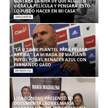
GUSTABA LA IDEA DE QUE ALGUIEN
VIERA LA PELÍCULA Y PENSARA ‘ESTO
LO PUEDO HACER EN MI CASA’”
VANGUARDIA
“LA U TIENE PLANTEL PARA PELEAR
ARRIBA”: LA MIRADA DE MARIANO
PUYOL POR EL RENACER AZUL CON
FERNANDO GAGO
ENTREVISTAS
LITA DONOSO PRESENTÓ SU
DOCUMENTAL SOBRE MARÍA