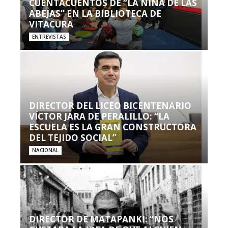
CUENTACUENTOS DE “LA NIÑA DE LAS
ABEJAS” EN LA BIBLIOTECA DE
VITACURA
ENTREVISTAS
DIRECTOR DEL LICEO BICENTENARIO
VÍCTOR JARA DE PERALILLO: “LA
ESCUELA ES LA GRAN CONSTRUCTORA
DEL TEJIDO SOCIAL”
NACIONAL
DIRECTOR DE MATAPANKI: “NOS