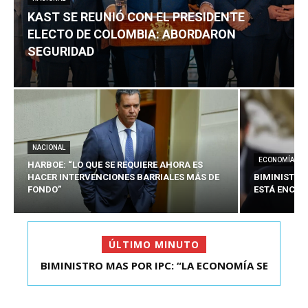
KAST SE REUNIÓ CON EL PRESIDENTE
ELECTO DE COLOMBIA: ABORDARON
SEGURIDAD
NACIONAL
ECONOMÍA
HARBOE: “LO QUE SE REQUIERE AHORA ES
HACER INTERVENCIONES BARRIALES MÁS DE
BIMINISTRO
FONDO”
ESTÁ ENCAU
ÚLTIMO MINUTO
BIMINISTRO MAS POR IPC: “LA ECONOMÍA SE
KAST SE REUNIÓ CON EL PRESIDENTE ELECTO DE
ESTÁ ENC...
COLOMBIA: A...