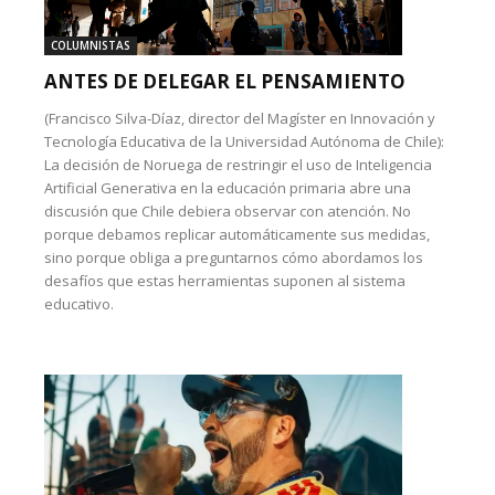
COLUMNISTAS
ANTES DE DELEGAR EL PENSAMIENTO
(Francisco Silva-Díaz, director del Magíster en Innovación y
Tecnología Educativa de la Universidad Autónoma de Chile):
La decisión de Noruega de restringir el uso de Inteligencia
Artificial Generativa en la educación primaria abre una
discusión que Chile debiera observar con atención. No
porque debamos replicar automáticamente sus medidas,
sino porque obliga a preguntarnos cómo abordamos los
desafíos que estas herramientas suponen al sistema
educativo.