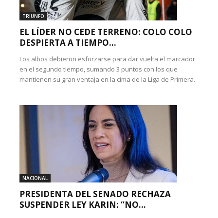
TRIUNFO
EL LÍDER NO CEDE TERRENO: COLO COLO
DESPIERTA A TIEMPO...
Los albos debieron esforzarse para dar vuelta el marcador
en el segundo tiempo, sumando 3 puntos con los que
mantienen su gran ventaja en la cima de la Liga de Primera.
NACIONAL
PRESIDENTA DEL SENADO RECHAZA
SUSPENDER LEY KARIN: “NO...