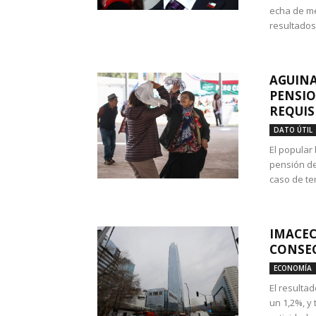
echa de me
resultados
AGUINA
PENSIO
REQUIS
DATO ÚTIL
El popular
pensión de
caso de te
IMACEC
CONSEC
ECONOMÍA
El resulta
un 1,2%, y