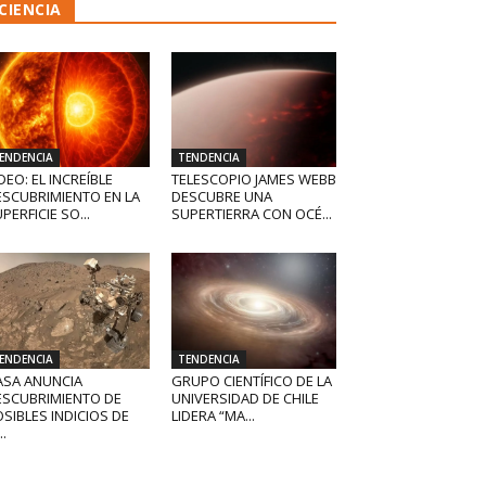
CIENCIA
ENDENCIA
TENDENCIA
DEO: EL INCREÍBLE
TELESCOPIO JAMES WEBB
ESCUBRIMIENTO EN LA
DESCUBRE UNA
PERFICIE SO...
SUPERTIERRA CON OCÉ...
ENDENCIA
TENDENCIA
ASA ANUNCIA
GRUPO CIENTÍFICO DE LA
ESCUBRIMIENTO DE
UNIVERSIDAD DE CHILE
SIBLES INDICIOS DE
LIDERA “MA...
..