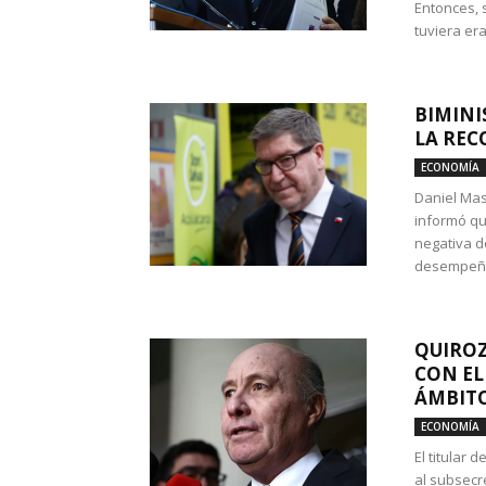
Entonces, 
tuviera era
BIMINI
LA REC
ECONOMÍA
Daniel Mas
informó qu
negativa d
desempeño 
QUIROZ
CON EL
ÁMBITO
ECONOMÍA
El titular
al subsecr