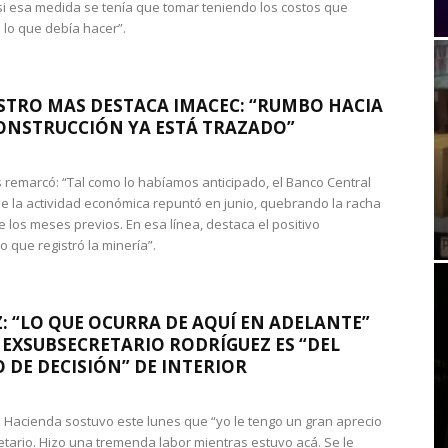
si esa medida se tenía que tomar teniendo los costos que
 lo que debía hacer”.
STRO MAS DESTACA IMACEC: “RUMBO HACIA
ONSTRUCCIÓN YA ESTÁ TRAZADO”
 remarcó: “Tal como lo habíamos anticipado, el Banco Central
e la actividad económica repuntó en junio, quebrando la racha
e los meses previos. En esa línea, destaca el positivo
que registró la minería”.
: “LO QUE OCURRA DE AQUÍ EN ADELANTE”
 EXSUBSECRETARIO RODRÍGUEZ ES “DEL
 DE DECISIÓN” DE INTERIOR
 de Hacienda sostuvo este lunes que “yo le tengo un gran aprecio
etario. Hizo una tremenda labor mientras estuvo acá. Se le