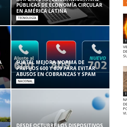
PÚBLICAS DE ECONOMÍA CIRCULAR
EN AMÉRICA LATINA
TECNOLOGÍA
T
VI
D
SU
A
SUBTEL MEJORA NORMA DE
PREFIJOS 600 Y 809 PARA EVITAR
ABUSOS EN COBRANZAS Y SPAM
NACIONAL
T
N
D
PO
VI.
DESDE OCTUBRE LOS DISPOSITIVOS