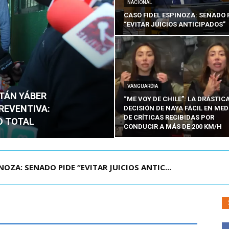
NACIONAL
CASO FIDEL ESPINOZA: SENADO 
“EVITAR JUICIOS ANTICIPADOS”
VANGUARDIA
ITÁN YÁBER
“ME VOY DE CHILE”: LA DRÁSTIC
PREVENTIVA:
DECISIÓN DE NAYA FÁCIL EN MED
DE CRÍTICAS RECIBIDAS POR
O TOTAL
CONDUCIR A MÁS DE 200 KM/H
ÁMITE Y DECLARA ADMISIBLES LOS TRES REQU...