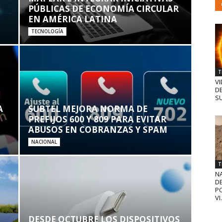
PÚBLICAS DE ECONOMÍA CIRCULAR
EN AMÉRICA LATINA
TECNOLOGÍA
T
VI
D
SU
A
SUBTEL MEJORA NORMA DE
PREFIJOS 600 Y 809 PARA EVITAR
ABUSOS EN COBRANZAS Y SPAM
NACIONAL
T
N
D
PO
VI.
DESDE OCTUBRE LOS DISPOSITIVOS