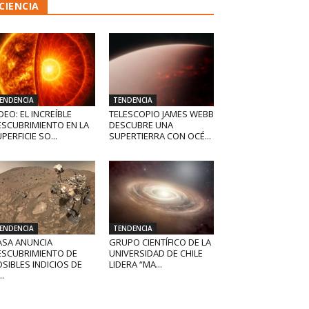
CIENCIA
ENDENCIA
TENDENCIA
DEO: EL INCREÍBLE
TELESCOPIO JAMES WEBB
ESCUBRIMIENTO EN LA
DESCUBRE UNA
PERFICIE SO...
SUPERTIERRA CON OCÉ...
ENDENCIA
TENDENCIA
ASA ANUNCIA
GRUPO CIENTÍFICO DE LA
ESCUBRIMIENTO DE
UNIVERSIDAD DE CHILE
SIBLES INDICIOS DE
LIDERA “MA...
..