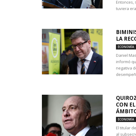
Entonces, 
tuviera era
BIMINI
LA REC
ECONOMÍA
Daniel Mas
informó qu
negativa d
desempeño 
QUIROZ
CON EL
ÁMBITO
ECONOMÍA
El titular
al subsecr