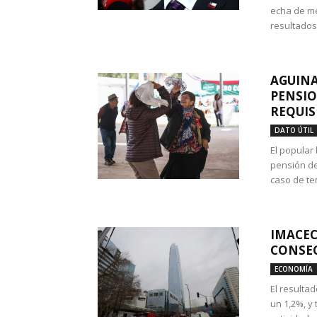
echa de me
resultados
AGUINA
PENSIO
REQUIS
DATO ÚTIL
El popular
pensión de
caso de te
IMACEC
CONSEC
ECONOMÍA
El resulta
un 1,2%, y