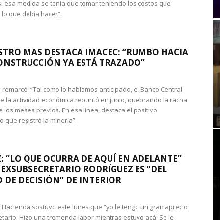
si esa medida se tenía que tomar teniendo los costos que
 lo que debía hacer”.
STRO MAS DESTACA IMACEC: “RUMBO HACIA
ONSTRUCCIÓN YA ESTÁ TRAZADO”
 remarcó: “Tal como lo habíamos anticipado, el Banco Central
e la actividad económica repuntó en junio, quebrando la racha
e los meses previos. En esa línea, destaca el positivo
que registró la minería”.
: “LO QUE OCURRA DE AQUÍ EN ADELANTE”
 EXSUBSECRETARIO RODRÍGUEZ ES “DEL
 DE DECISIÓN” DE INTERIOR
 de Hacienda sostuvo este lunes que “yo le tengo un gran aprecio
etario. Hizo una tremenda labor mientras estuvo acá. Se le