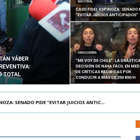
NACIONAL
CASO FIDEL ESPINOZA: SENADO 
“EVITAR JUICIOS ANTICIPADOS”
VANGUARDIA
ITÁN YÁBER
“ME VOY DE CHILE”: LA DRÁSTIC
PREVENTIVA:
DECISIÓN DE NAYA FÁCIL EN MED
DE CRÍTICAS RECIBIDAS POR
O TOTAL
CONDUCIR A MÁS DE 200 KM/H
ÁMITE Y DECLARA ADMISIBLES LOS TRES REQU...