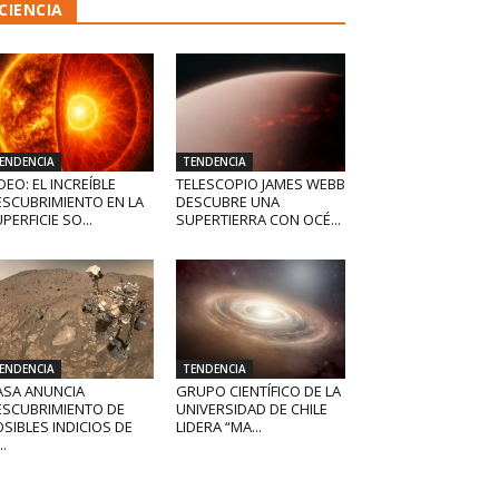
CIENCIA
ENDENCIA
TENDENCIA
DEO: EL INCREÍBLE
TELESCOPIO JAMES WEBB
ESCUBRIMIENTO EN LA
DESCUBRE UNA
PERFICIE SO...
SUPERTIERRA CON OCÉ...
ENDENCIA
TENDENCIA
ASA ANUNCIA
GRUPO CIENTÍFICO DE LA
ESCUBRIMIENTO DE
UNIVERSIDAD DE CHILE
SIBLES INDICIOS DE
LIDERA “MA...
..