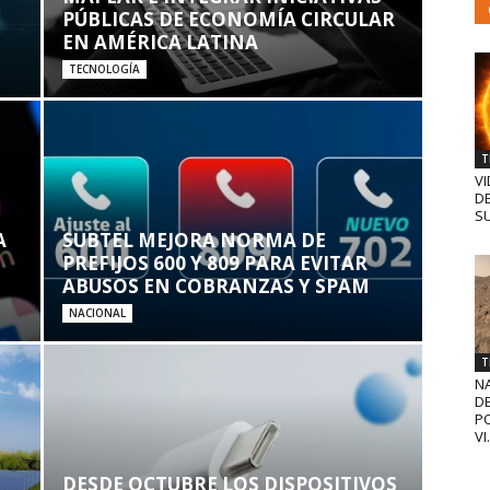
PÚBLICAS DE ECONOMÍA CIRCULAR
EN AMÉRICA LATINA
TECNOLOGÍA
T
VI
D
SU
A
SUBTEL MEJORA NORMA DE
PREFIJOS 600 Y 809 PARA EVITAR
ABUSOS EN COBRANZAS Y SPAM
NACIONAL
T
N
D
PO
VI.
DESDE OCTUBRE LOS DISPOSITIVOS