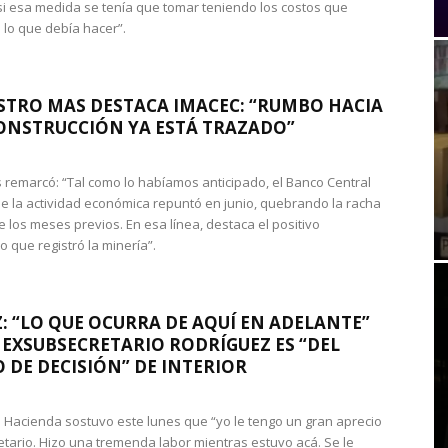
si esa medida se tenía que tomar teniendo los costos que
 lo que debía hacer”.
STRO MAS DESTACA IMACEC: “RUMBO HACIA
ONSTRUCCIÓN YA ESTÁ TRAZADO”
 remarcó: “Tal como lo habíamos anticipado, el Banco Central
e la actividad económica repuntó en junio, quebrando la racha
e los meses previos. En esa línea, destaca el positivo
que registró la minería”.
: “LO QUE OCURRA DE AQUÍ EN ADELANTE”
 EXSUBSECRETARIO RODRÍGUEZ ES “DEL
 DE DECISIÓN” DE INTERIOR
 de Hacienda sostuvo este lunes que “yo le tengo un gran aprecio
etario. Hizo una tremenda labor mientras estuvo acá. Se le