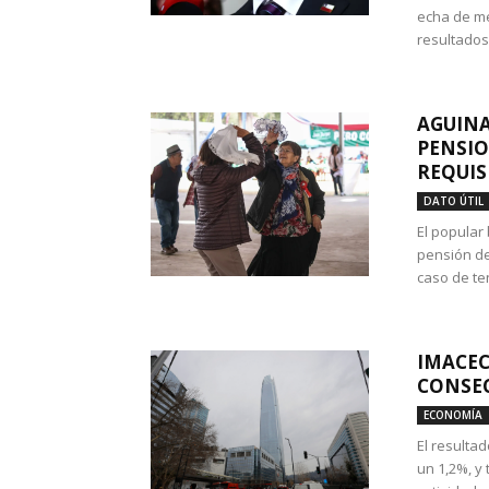
echa de me
resultados
AGUINA
PENSIO
REQUIS
DATO ÚTIL
El popular
pensión de
caso de te
IMACEC
CONSEC
ECONOMÍA
El resulta
un 1,2%, y