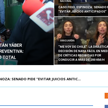
NACIONAL
CASO FIDEL ESPINOZA: SENADO 
“EVITAR JUICIOS ANTICIPADOS”
VANGUARDIA
ITÁN YÁBER
“ME VOY DE CHILE”: LA DRÁSTIC
PREVENTIVA:
DECISIÓN DE NAYA FÁCIL EN MED
DE CRÍTICAS RECIBIDAS POR
O TOTAL
CONDUCIR A MÁS DE 200 KM/H
ÁMITE Y DECLARA ADMISIBLES LOS TRES REQU...