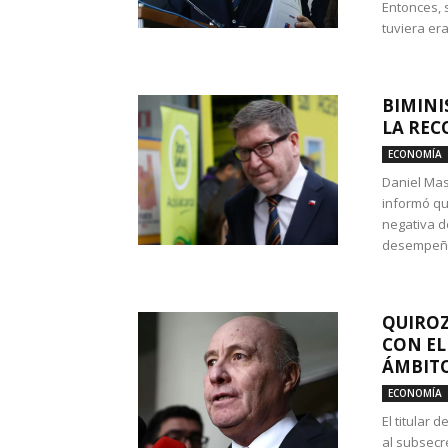
Entonces, 
tuviera era
BIMINI
LA REC
ECONOMÍA
Daniel Mas
informó qu
negativa d
desempeño 
QUIROZ
CON EL
ÁMBITO
ECONOMÍA
El titular
al subsecr