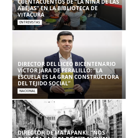
CUENTACUENTOS DE “LA NIÑA DE LAS
ABEJAS” EN LA BIBLIOTECA DE
VITACURA
ENTREVISTAS
DIRECTOR DEL LICEO BICENTENARIO
VÍCTOR JARA DE PERALILLO: “LA
ESCUELA ES LA GRAN CONSTRUCTORA
DEL TEJIDO SOCIAL”
NACIONAL
DIRECTOR DE MATAPANKI: “NOS