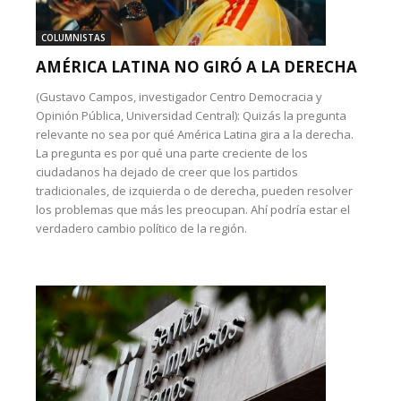
COLUMNISTAS
AMÉRICA LATINA NO GIRÓ A LA DERECHA
(Gustavo Campos, investigador Centro Democracia y
Opinión Pública, Universidad Central): Quizás la pregunta
relevante no sea por qué América Latina gira a la derecha.
La pregunta es por qué una parte creciente de los
ciudadanos ha dejado de creer que los partidos
tradicionales, de izquierda o de derecha, pueden resolver
los problemas que más les preocupan. Ahí podría estar el
verdadero cambio político de la región.