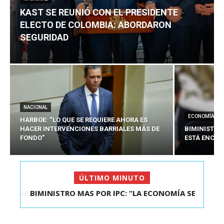
KAST SE REUNIÓ CON EL PRESIDENTE
ELECTO DE COLOMBIA: ABORDARON
SEGURIDAD
NACIONAL
ECONOMÍA
HARBOE: “LO QUE SE REQUIERE AHORA ES
HACER INTERVENCIONES BARRIALES MÁS DE
BIMINISTRO
FONDO”
ESTÁ ENCAU
ÚLTIMO MINUTO
BIMINISTRO MAS POR IPC: “LA ECONOMÍA SE
ESTÁ ENC...