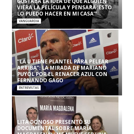
GUSTABA LA IDEA DE QUE ALGUIEN
VIERA LA PELÍCULA Y PENSARA ‘ESTO
LO PUEDO HACER EN MI CASA’”
VANGUARDIA
“LA U TIENE PLANTEL PARA PELEAR
ARRIBA”: LA MIRADA DE MARIANO
PUYOL POR EL RENACER AZUL CON
FERNANDO GAGO
ENTREVISTAS
LITA DONOSO PRESENTÓ SU
DOCUMENTAL SOBRE MARÍA