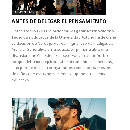
COLUMNISTAS
ANTES DE DELEGAR EL PENSAMIENTO
(Francisco Silva-Díaz, director del Magíster en Innovación y
Tecnología Educativa de la Universidad Autónoma de Chile):
La decisión de Noruega de restringir el uso de Inteligencia
Artificial Generativa en la educación primaria abre una
discusión que Chile debiera observar con atención. No
porque debamos replicar automáticamente sus medidas,
sino porque obliga a preguntarnos cómo abordamos los
desafíos que estas herramientas suponen al sistema
educativo.