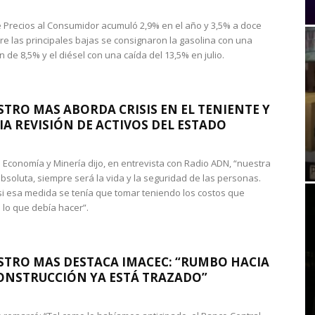
de Precios al Consumidor acumuló 2,9% en el año y 3,5% a doce
re las principales bajas se consignaron la gasolina con una
 de 8,5% y el diésel con una caída del 13,5% en julio.
STRO MAS ABORDA CRISIS EN EL TENIENTE Y
A REVISIÓN DE ACTIVOS DEL ESTADO
de Economía y Minería dijo, en entrevista con Radio ADN, “nuestra
absoluta, siempre será la vida y la seguridad de las personas.
si esa medida se tenía que tomar teniendo los costos que
 lo que debía hacer”.
STRO MAS DESTACA IMACEC: “RUMBO HACIA
ONSTRUCCIÓN YA ESTÁ TRAZADO”