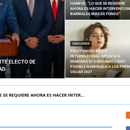
HARBOE: “LO QUE SE REQUIERE
AHORA ES HACER INTERVENCIO
BARRIALES MÁS DE FONDO”
VANGUARDIA
PRESTIGIOSO MEDIO
INTERNACIONAL APUNTA A
NTE ELECTO DE
MARIANA DI GIROLAMO COMO
POSIBLE NOMINADA A LOS PREM
AD
OSCAR 2027
POR IPC: “LA ECONOMÍA SE ESTÁ ENC...