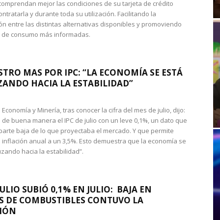
omprendan mejor las condiciones de su tarjeta de crédito
ntratarla y durante toda su utilización. Facilitando la
n entre las distintas alternativas disponibles y promoviendo
s de consumo más informadas.
STRO MAS POR IPC: “LA ECONOMÍA SE ESTÁ
ANDO HACIA LA ESTABILIDAD”
de Economía y Minería, tras conocer la cifra del mes de julio, dijo:
 de buena manera el IPC de julio con un leve 0,1%, un dato que
 parte baja de lo que proyectaba el mercado. Y que permite
 inflación anual a un 3,5%. Esto demuestra que la economía se
zando hacia la estabilidad”.
JULIO SUBIÓ 0,1% EN JULIO: BAJA EN
S DE COMBUSTIBLES CONTUVO LA
IÓN