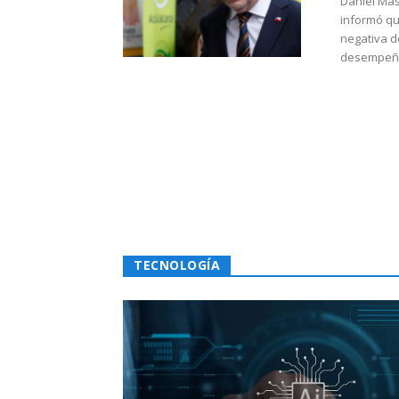
Daniel Mas
informó qu
negativa d
desempeño 
TECNOLOGÍA