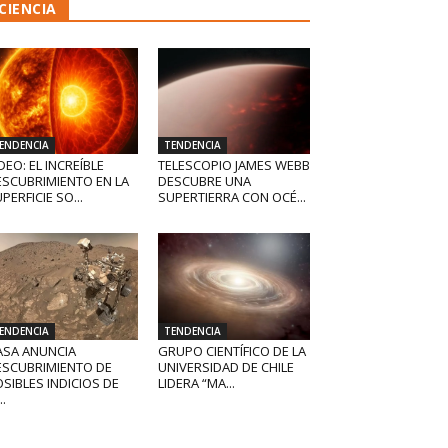
CIENCIA
ENDENCIA
TENDENCIA
DEO: EL INCREÍBLE
TELESCOPIO JAMES WEBB
ESCUBRIMIENTO EN LA
DESCUBRE UNA
PERFICIE SO...
SUPERTIERRA CON OCÉ...
ENDENCIA
TENDENCIA
ASA ANUNCIA
GRUPO CIENTÍFICO DE LA
ESCUBRIMIENTO DE
UNIVERSIDAD DE CHILE
SIBLES INDICIOS DE
LIDERA “MA...
..