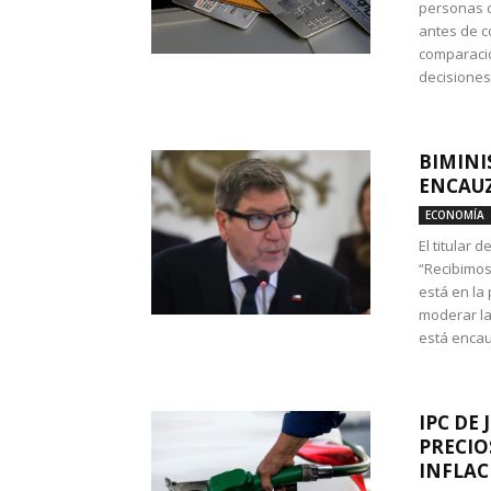
personas c
antes de co
comparació
decisione
BIMINI
ENCAUZ
ECONOMÍA
El titular 
“Recibimos
está en la
moderar la
está encau
IPC DE 
PRECIO
INFLAC