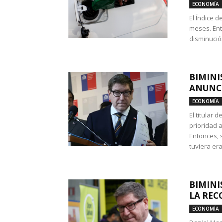
ECONOMÍA
El Índice 
meses. Ent
disminución
BIMINI
ANUNCI
ECONOMÍA
El titular 
prioridad 
Entonces, 
tuviera era
BIMINI
LA REC
ECONOMÍA