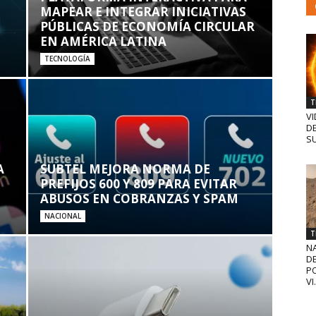
MAPEAR E INTEGRAR INICIATIVAS
PÚBLICAS DE ECONOMÍA CIRCULAR
EN AMÉRICA LATINA
TECNOLOGÍA
T
VI
D
SU
A
SUBTEL MEJORA NORMA DE
PREFIJOS 600 Y 809 PARA EVITAR
ABUSOS EN COBRANZAS Y SPAM
NACIONAL
T
N
D
PO
VI.