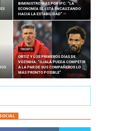
BIMINISTRO MAS POR IPC: “LA
NES
ECONOMÍA SE ESTÁ ENCAUZANDO
HACIA LA ESTABILIDAD”
TRIUNFO
ORTIZ Y LOS PRIMEROS DÍAS DE
VOZINHA: “OJALÁ PUEDA COMPETIR
IOS
A LA PAR DE SUS COMPAÑEROS LO
MÁS PRONTO POSIBLE”
SOCIAL