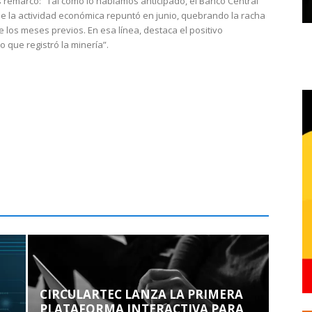
 remarcó: “Tal como lo habíamos anticipado, el Banco Central
e la actividad económica repuntó en junio, quebrando la racha
e los meses previos. En esa línea, destaca el positivo
que registró la minería”.
CIRCULARTEC LANZA LA PRIMERA
PLATAFORMA INTERACTIVA PARA