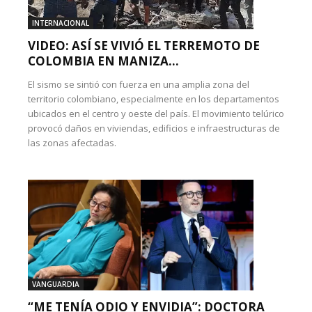
INTERNACIONAL
VIDEO: ASÍ SE VIVIÓ EL TERREMOTO DE
COLOMBIA EN MANIZA...
El sismo se sintió con fuerza en una amplia zona del
territorio colombiano, especialmente en los departamentos
ubicados en el centro y oeste del país. El movimiento telúrico
provocó daños en viviendas, edificios e infraestructuras de
las zonas afectadas.
VANGUARDIA
“ME TENÍA ODIO Y ENVIDIA”: DOCTORA