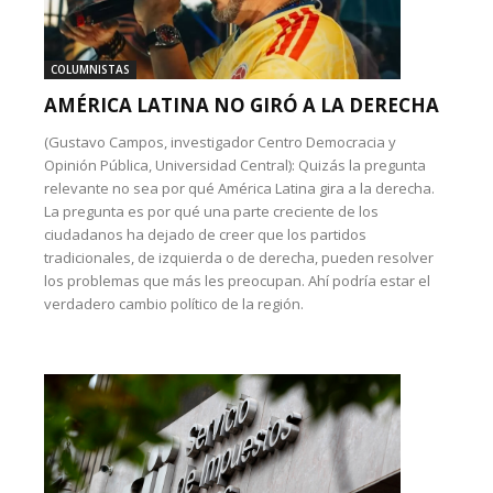
COLUMNISTAS
AMÉRICA LATINA NO GIRÓ A LA DERECHA
(Gustavo Campos, investigador Centro Democracia y
Opinión Pública, Universidad Central): Quizás la pregunta
relevante no sea por qué América Latina gira a la derecha.
La pregunta es por qué una parte creciente de los
ciudadanos ha dejado de creer que los partidos
tradicionales, de izquierda o de derecha, pueden resolver
los problemas que más les preocupan. Ahí podría estar el
verdadero cambio político de la región.