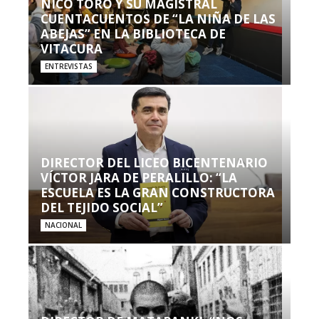
NICO TORO Y SU MAGISTRAL
CUENTACUENTOS DE “LA NIÑA DE LAS
ABEJAS” EN LA BIBLIOTECA DE
VITACURA
ENTREVISTAS
DIRECTOR DEL LICEO BICENTENARIO
VÍCTOR JARA DE PERALILLO: “LA
ESCUELA ES LA GRAN CONSTRUCTORA
DEL TEJIDO SOCIAL”
NACIONAL