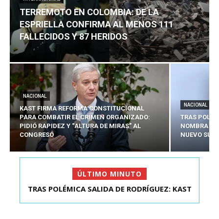
TERREMOTO EN COLOMBIA: DE LA
ESPRIELLA CONFIRMA AL MENOS 111
FALLECIDOS Y 87 HERIDOS
NACIONAL
NACIONAL
KAST FIRMA REFORMA CONSTITUCIONAL
PARA COMBATIR EL CRIMEN ORGANIZADO:
TRAS POLÉM
PIDIÓ RAPIDEZ Y “ALTURA DE MIRAS” AL
NOMBRA A 
CONGRESO
NUEVO SUBS
ÚLTIMO MINUTO
TRAS POLÉMICA SALIDA DE RODRÍGUEZ: KAST
TERREMOTO EN COLOMBIA: DE LA ESPRIELLA
NOMBRA A SEBAS...
CONFIRMA AL MEN...