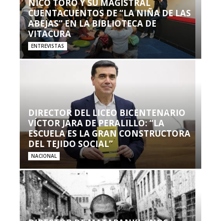
NICO TORO Y SU MAGISTRAL
CUENTACUENTOS DE “LA NIÑA DE LAS
ABEJAS” EN LA BIBLIOTECA DE
VITACURA
ENTREVISTAS
DIRECTOR DEL LICEO BICENTENARIO
VÍCTOR JARA DE PERALILLO: “LA
ESCUELA ES LA GRAN CONSTRUCTORA
DEL TEJIDO SOCIAL”
NACIONAL