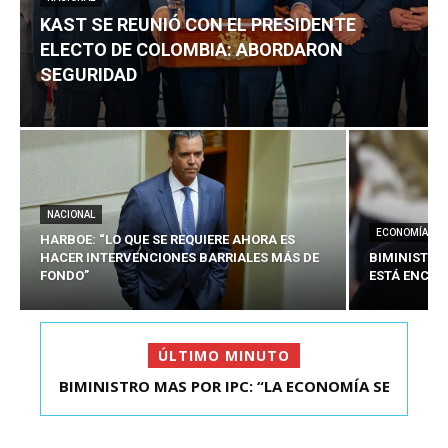
KAST SE REUNIÓ CON EL PRESIDENTE
ELECTO DE COLOMBIA: ABORDARON
SEGURIDAD
NACIONAL
ECONOMÍA
HARBOE: “LO QUE SE REQUIERE AHORA ES
HACER INTERVENCIONES BARRIALES MÁS DE
BIMINISTRO
FONDO”
ESTÁ ENCAU
ÚLTIMO MINUTO
BIMINISTRO MAS POR IPC: “LA ECONOMÍA SE
ESTÁ ENC...