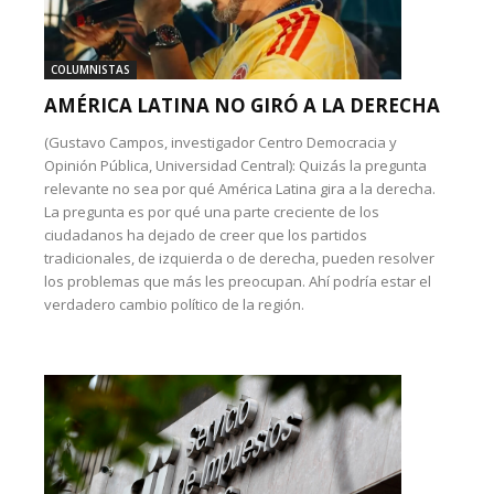
COLUMNISTAS
AMÉRICA LATINA NO GIRÓ A LA DERECHA
(Gustavo Campos, investigador Centro Democracia y
Opinión Pública, Universidad Central): Quizás la pregunta
relevante no sea por qué América Latina gira a la derecha.
La pregunta es por qué una parte creciente de los
ciudadanos ha dejado de creer que los partidos
tradicionales, de izquierda o de derecha, pueden resolver
los problemas que más les preocupan. Ahí podría estar el
verdadero cambio político de la región.