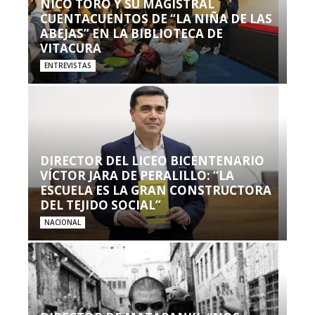
NICO TORO Y SU MAGISTRAL
CUENTACUENTOS DE “LA NIÑA DE LAS
ABEJAS” EN LA BIBLIOTECA DE
VITACURA
ENTREVISTAS
DIRECTOR DEL LICEO BICENTENARIO
VÍCTOR JARA DE PERALILLO: “LA
ESCUELA ES LA GRAN CONSTRUCTORA
DEL TEJIDO SOCIAL”
NACIONAL