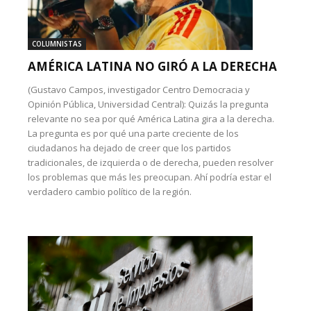
COLUMNISTAS
AMÉRICA LATINA NO GIRÓ A LA DERECHA
(Gustavo Campos, investigador Centro Democracia y
Opinión Pública, Universidad Central): Quizás la pregunta
relevante no sea por qué América Latina gira a la derecha.
La pregunta es por qué una parte creciente de los
ciudadanos ha dejado de creer que los partidos
tradicionales, de izquierda o de derecha, pueden resolver
los problemas que más les preocupan. Ahí podría estar el
verdadero cambio político de la región.