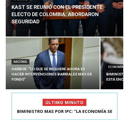
KAST SE REUNIÓ CON EL PRESIDENTE
ELECTO DE COLOMBIA: ABORDARON
SEGURIDAD
NACIONAL
ECONOMÍA
HARBOE: “LO QUE SE REQUIERE AHORA ES
HACER INTERVENCIONES BARRIALES MÁS DE
BIMINISTRO
FONDO”
ESTÁ ENCAU
ÚLTIMO MINUTO
BIMINISTRO MAS POR IPC: “LA ECONOMÍA SE
KAST SE REUNIÓ CON EL PRESIDENTE ELECTO DE
ESTÁ ENC...
COLOMBIA: A...