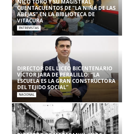
NICO TORO Y SU MAGISTRAL
CUENTACUENTOS DE “LA NIÑA DE LAS
ABEJAS” EN LA BIBLIOTECA DE
VITACURA
ENTREVISTAS
DIRECTOR DEL LICEO BICENTENARIO
VÍCTOR JARA DE PERALILLO: “LA
ESCUELA ES LA GRAN CONSTRUCTORA
DEL TEJIDO SOCIAL”
NACIONAL