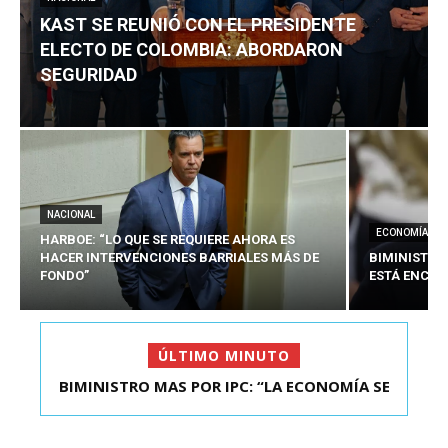
KAST SE REUNIÓ CON EL PRESIDENTE
ELECTO DE COLOMBIA: ABORDARON
SEGURIDAD
NACIONAL
ECONOMÍA
HARBOE: “LO QUE SE REQUIERE AHORA ES
HACER INTERVENCIONES BARRIALES MÁS DE
BIMINISTRO
FONDO”
ESTÁ ENCAU
ÚLTIMO MINUTO
BIMINISTRO MAS POR IPC: “LA ECONOMÍA SE
KAST SE REUNIÓ CON EL PRESIDENTE ELECTO DE
ESTÁ ENC...
COLOMBIA: A...