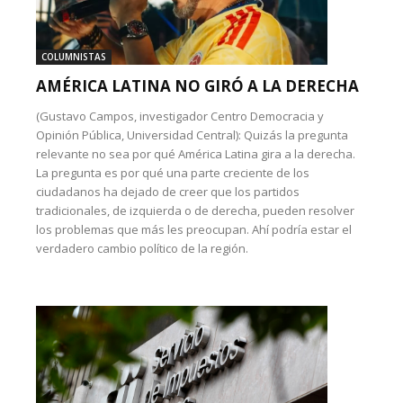
COLUMNISTAS
AMÉRICA LATINA NO GIRÓ A LA DERECHA
(Gustavo Campos, investigador Centro Democracia y
Opinión Pública, Universidad Central): Quizás la pregunta
relevante no sea por qué América Latina gira a la derecha.
La pregunta es por qué una parte creciente de los
ciudadanos ha dejado de creer que los partidos
tradicionales, de izquierda o de derecha, pueden resolver
los problemas que más les preocupan. Ahí podría estar el
verdadero cambio político de la región.