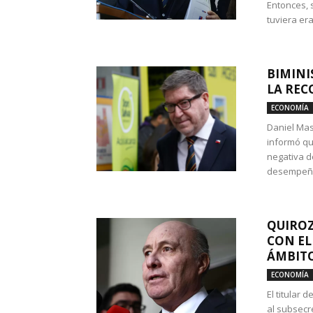
Entonces, 
tuviera era
BIMINI
LA REC
ECONOMÍA
Daniel Mas
informó qu
negativa d
desempeño 
QUIROZ
CON EL
ÁMBITO
ECONOMÍA
El titular
al subsecr