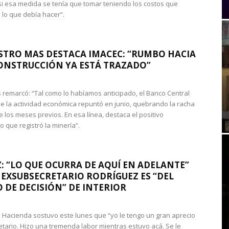
si esa medida se tenía que tomar teniendo los costos que
 lo que debía hacer”.
STRO MAS DESTACA IMACEC: “RUMBO HACIA
ONSTRUCCIÓN YA ESTÁ TRAZADO”
 remarcó: “Tal como lo habíamos anticipado, el Banco Central
e la actividad económica repuntó en junio, quebrando la racha
e los meses previos. En esa línea, destaca el positivo
que registró la minería”.
: “LO QUE OCURRA DE AQUÍ EN ADELANTE”
 EXSUBSECRETARIO RODRÍGUEZ ES “DEL
 DE DECISIÓN” DE INTERIOR
 de Hacienda sostuvo este lunes que “yo le tengo un gran aprecio
etario. Hizo una tremenda labor mientras estuvo acá. Se le