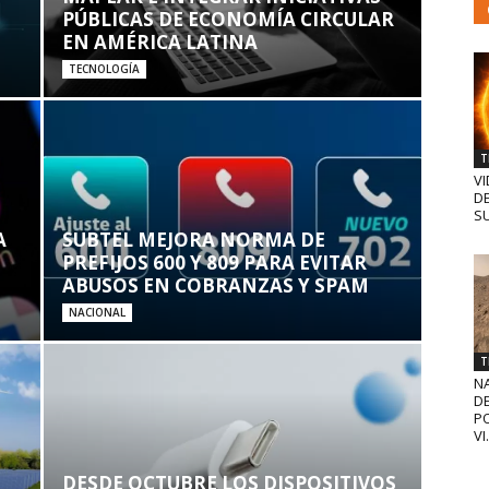
PÚBLICAS DE ECONOMÍA CIRCULAR
EN AMÉRICA LATINA
TECNOLOGÍA
T
VI
D
SU
A
SUBTEL MEJORA NORMA DE
PREFIJOS 600 Y 809 PARA EVITAR
ABUSOS EN COBRANZAS Y SPAM
NACIONAL
T
N
D
PO
VI.
DESDE OCTUBRE LOS DISPOSITIVOS