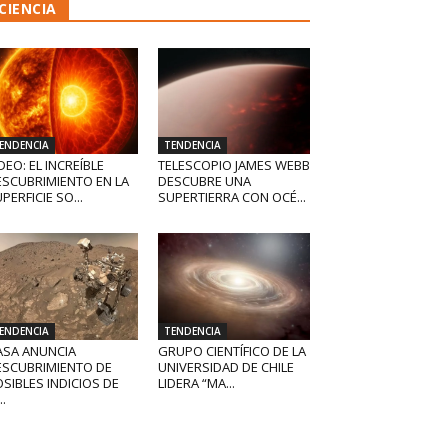
CIENCIA
ENDENCIA
TENDENCIA
DEO: EL INCREÍBLE
TELESCOPIO JAMES WEBB
ESCUBRIMIENTO EN LA
DESCUBRE UNA
PERFICIE SO...
SUPERTIERRA CON OCÉ...
ENDENCIA
TENDENCIA
ASA ANUNCIA
GRUPO CIENTÍFICO DE LA
ESCUBRIMIENTO DE
UNIVERSIDAD DE CHILE
SIBLES INDICIOS DE
LIDERA “MA...
..