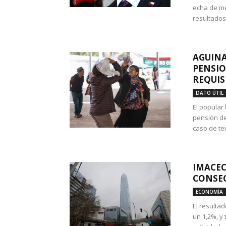
echa de me
resultados
AGUINA
PENSIO
REQUIS
DATO ÚTIL
El popular
pensión de
caso de te
IMACEC
CONSEC
ECONOMÍA
El resulta
un 1,2%, y