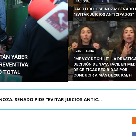
NACIONAL
CASO FIDEL ESPINOZA: SENADO 
“EVITAR JUICIOS ANTICIPADOS”
VANGUARDIA
ITÁN YÁBER
“ME VOY DE CHILE”: LA DRÁSTIC
PREVENTIVA:
DECISIÓN DE NAYA FÁCIL EN MED
DE CRÍTICAS RECIBIDAS POR
O TOTAL
CONDUCIR A MÁS DE 200 KM/H
ÁMITE Y DECLARA ADMISIBLES LOS TRES REQU...