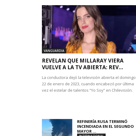
VANGUARDIA
REVELAN QUE MILLARAY VIERA
VUELVE A LA TV ABIERTA: REV...
La conductora dejó la televisión abierta el domingo
22 de enero de 2023, cuando encabezó por última
vez el estelar de talentos “Yo Soy” en Chilevisión.
REFINERÍA RUSA TERMINÓ
INCENDIADA EN EL SEGUNDO
MAYOR ...