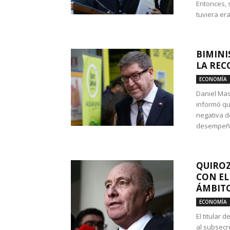
Entonces, 
tuviera era
BIMINI
LA REC
ECONOMÍA
Daniel Mas
informó qu
negativa d
desempeño 
QUIROZ
CON EL
ÁMBITO
ECONOMÍA
El titular
al subsecr