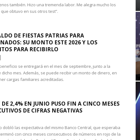
nos también. Hizo una tremenda labor. Me alegra mucho los
 que obtuvo en sus otros test”.
LDO DE FIESTAS PATRIAS PARA
NADOS: SU MONTO ESTE 2026 Y LOS
ITOS PARA RECIBIRLO
 beneficio se entregará en el mes de septiembre, junto a la
 dicho mes. Además, se puede recibir un monto de dinero, en
ner cargas familiares acreditadas.
 DE 2,4% EN JUNIO PUSO FIN A CINCO MESES
UTIVOS DE CIFRAS NEGATIVAS
do dobló las expectativa del mismo Banco Central, que esperaba
 terminó con cinco meses consecutivos de números en rojo de la