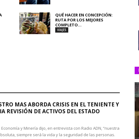
A
QUÉ HACER EN CONCEPCIÓN:
RUTA POR LOS MEJORES
COMPLETO...
VIAJES
STRO MAS ABORDA CRISIS EN EL TENIENTE Y
A REVISIÓN DE ACTIVOS DEL ESTADO
de Economía y Minería dijo, en entrevista con Radio ADN, “nuestra
absoluta, siempre será la vida y la seguridad de las personas.