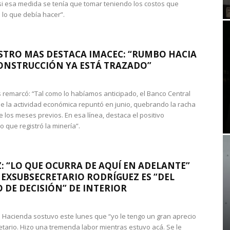
si esa medida se tenía que tomar teniendo los costos que
 lo que debía hacer”.
STRO MAS DESTACA IMACEC: “RUMBO HACIA
ONSTRUCCIÓN YA ESTÁ TRAZADO”
 remarcó: “Tal como lo habíamos anticipado, el Banco Central
e la actividad económica repuntó en junio, quebrando la racha
e los meses previos. En esa línea, destaca el positivo
que registró la minería”.
: “LO QUE OCURRA DE AQUÍ EN ADELANTE”
 EXSUBSECRETARIO RODRÍGUEZ ES “DEL
 DE DECISIÓN” DE INTERIOR
 de Hacienda sostuvo este lunes que “yo le tengo un gran aprecio
etario. Hizo una tremenda labor mientras estuvo acá. Se le