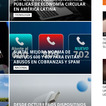
PÚBLICAS DE ECONOMÍA CIRCULAR
EN AMÉRICA LATINA
TECNOLOGÍA
T
T
D
SU
A
SUBTEL MEJORA NORMA DE
PREFIJOS 600 Y 809 PARA EVITAR
ABUSOS EN COBRANZAS Y SPAM
NACIONAL
T
GR
UN
LI
DESDE OCTUBRE LOS DISPOSITIVOS