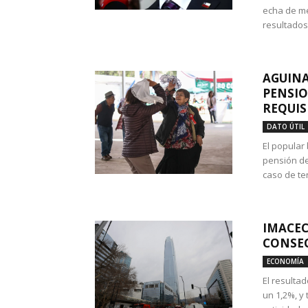
echa de me
resultados
AGUINA
PENSIO
REQUIS
DATO ÚTIL
El popular
pensión de
caso de te
IMACEC
CONSEC
ECONOMÍA
El resulta
un 1,2%, y