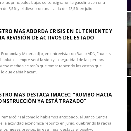
re las principales bajas se consignaron la gasolina con una
 de 8,5% y el diésel con una caída del 13,5% en julio.
STRO MAS ABORDA CRISIS EN EL TENIENTE Y
A REVISIÓN DE ACTIVOS DEL ESTADO
de Economía y Minería dijo, en entrevista con Radio ADN, “nuestra
absoluta, siempre será la vida y la seguridad de las personas.
si esa medida se tenía que tomar teniendo los costos que
 lo que debía hacer”.
STRO MAS DESTACA IMACEC: “RUMBO HACIA
ONSTRUCCIÓN YA ESTÁ TRAZADO”
 remarcó: “Tal como lo habíamos anticipado, el Banco Central
e la actividad económica repuntó en junio, quebrando la racha
e los meses previos. En esa línea, destaca el positivo