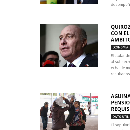
desempeño 
QUIROZ
CON EL
ÁMBITO
ECONOMÍA
El titular
al subsecr
echa de me
resultados
AGUINA
PENSIO
REQUIS
DATO ÚTIL
El popular