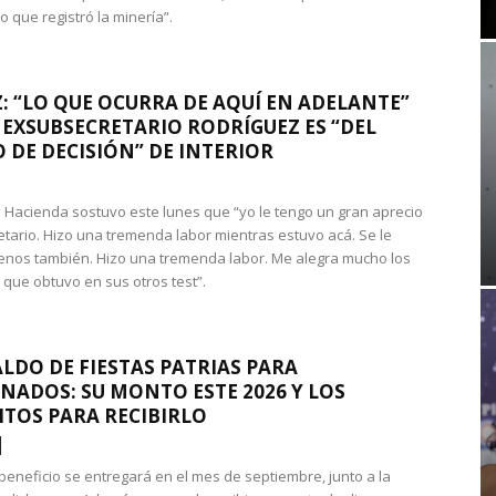
que registró la minería”.
: “LO QUE OCURRA DE AQUÍ EN ADELANTE”
 EXSUBSECRETARIO RODRÍGUEZ ES “DEL
 DE DECISIÓN” DE INTERIOR
 de Hacienda sostuvo este lunes que “yo le tengo un gran aprecio
etario. Hizo una tremenda labor mientras estuvo acá. Se le
nos también. Hizo una tremenda labor. Me alegra mucho los
 que obtuvo en sus otros test”.
LDO DE FIESTAS PATRIAS PARA
NADOS: SU MONTO ESTE 2026 Y LOS
ITOS PARA RECIBIRLO
 beneficio se entregará en el mes de septiembre, junto a la