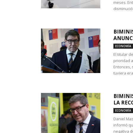
meses. Ent
disminución
BIMINI
ANUNCI
ECONOMÍA
El titular 
prioridad 
Entonces, 
tuviera era
BIMINI
LA REC
ECONOMÍA
Daniel Mas
informó qu
negativa d