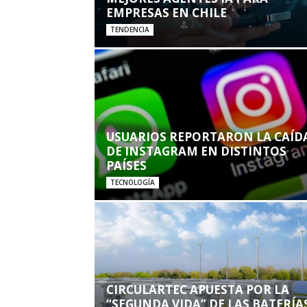
EMPRESAS EN CHILE
TENDENCIA
USUARIOS REPORTARON LA CAÍD
DE INSTAGRAM EN DISTINTOS
PAÍSES
TECNOLOGÍA
CIRCULARTEC APUESTA POR LA
“SEGUNDA VIDA” DE LAS BATERÍA