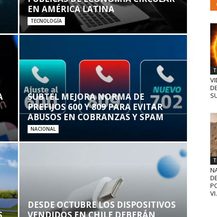
EN AMÉRICA LATINA
TECNOLOGÍA
T
VI
D
A
SUBTEL MEJORA NORMA DE
SU
PREFIJOS 600 Y 809 PARA EVITAR
ABUSOS EN COBRANZAS Y SPAM
NACIONAL
T
N
D
PO
VI.
DESDE OCTUBRE LOS DISPOSITIVOS
S
VENDIDOS EN CHILE DEBERÁN