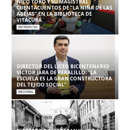
NICO TORO Y SU MAGISTRAL
CUENTACUENTOS DE “LA NIÑA DE LAS
ABEJAS” EN LA BIBLIOTECA DE
VITACURA
ENTREVISTAS
DIRECTOR DEL LICEO BICENTENARIO
VÍCTOR JARA DE PERALILLO: “LA
ESCUELA ES LA GRAN CONSTRUCTORA
DEL TEJIDO SOCIAL”
NACIONAL