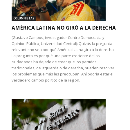
COLUMNISTAS
AMÉRICA LATINA NO GIRÓ A LA DERECHA
(Gustavo Campos, investigador Centro Democracia y
Opinión Pública, Universidad Central): Quizás la pregunta
relevante no sea por qué América Latina gira a la derecha.
La pregunta es por qué una parte creciente de los
ciudadanos ha dejado de creer que los partidos
tradicionales, de izquierda o de derecha, pueden resolver
los problemas que más les preocupan. Ahí podría estar el
verdadero cambio político de la región.