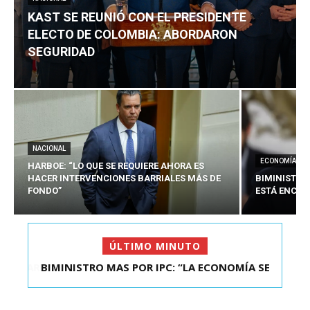
KAST SE REUNIÓ CON EL PRESIDENTE
ELECTO DE COLOMBIA: ABORDARON
SEGURIDAD
NACIONAL
ECONOMÍA
HARBOE: “LO QUE SE REQUIERE AHORA ES
HACER INTERVENCIONES BARRIALES MÁS DE
BIMINISTRO
FONDO”
ESTÁ ENCAU
ÚLTIMO MINUTO
BIMINISTRO MAS POR IPC: “LA ECONOMÍA SE
ESTÁ ENC...