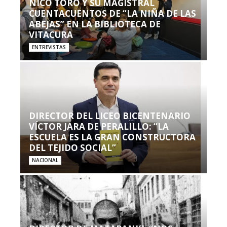
NICO TORO Y SU MAGISTRAL
CUENTACUENTOS DE “LA NIÑA DE LAS
ABEJAS” EN LA BIBLIOTECA DE
VITACURA
ENTREVISTAS
DIRECTOR DEL LICEO BICENTENARIO
VÍCTOR JARA DE PERALILLO: “LA
ESCUELA ES LA GRAN CONSTRUCTORA
DEL TEJIDO SOCIAL”
NACIONAL