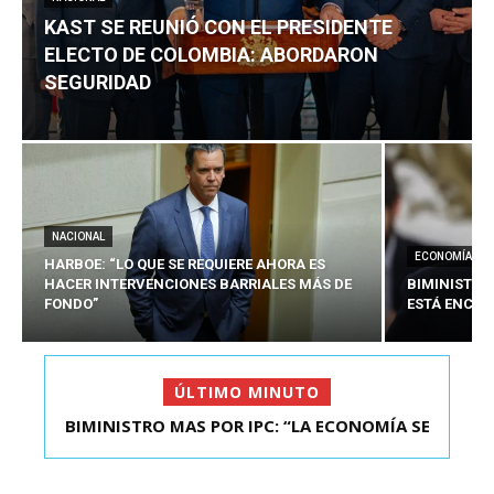
KAST SE REUNIÓ CON EL PRESIDENTE
ELECTO DE COLOMBIA: ABORDARON
SEGURIDAD
NACIONAL
ECONOMÍA
HARBOE: “LO QUE SE REQUIERE AHORA ES
HACER INTERVENCIONES BARRIALES MÁS DE
BIMINISTRO
FONDO”
ESTÁ ENCAU
ÚLTIMO MINUTO
BIMINISTRO MAS POR IPC: “LA ECONOMÍA SE
KAST SE REUNIÓ CON EL PRESIDENTE ELECTO DE
ESTÁ ENC...
COLOMBIA: A...