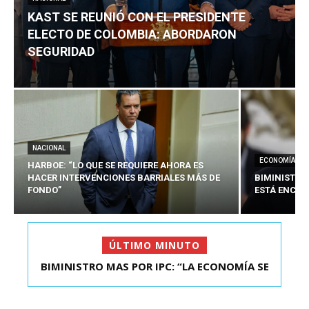
KAST SE REUNIÓ CON EL PRESIDENTE
ELECTO DE COLOMBIA: ABORDARON
SEGURIDAD
NACIONAL
ECONOMÍA
HARBOE: “LO QUE SE REQUIERE AHORA ES
HACER INTERVENCIONES BARRIALES MÁS DE
BIMINISTRO
FONDO”
ESTÁ ENCAU
ÚLTIMO MINUTO
BIMINISTRO MAS POR IPC: “LA ECONOMÍA SE
ESTÁ ENC...