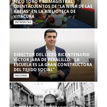
NICO TORO Y SU MAGISTRAL
CUENTACUENTOS DE “LA NIÑA DE LAS
ABEJAS” EN LA BIBLIOTECA DE
VITACURA
ENTREVISTAS
DIRECTOR DEL LICEO BICENTENARIO
VÍCTOR JARA DE PERALILLO: “LA
ESCUELA ES LA GRAN CONSTRUCTORA
DEL TEJIDO SOCIAL”
NACIONAL