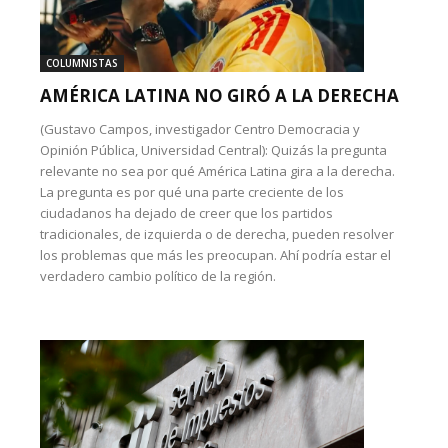
COLUMNISTAS
AMÉRICA LATINA NO GIRÓ A LA DERECHA
(Gustavo Campos, investigador Centro Democracia y
Opinión Pública, Universidad Central): Quizás la pregunta
relevante no sea por qué América Latina gira a la derecha.
La pregunta es por qué una parte creciente de los
ciudadanos ha dejado de creer que los partidos
tradicionales, de izquierda o de derecha, pueden resolver
los problemas que más les preocupan. Ahí podría estar el
verdadero cambio político de la región.