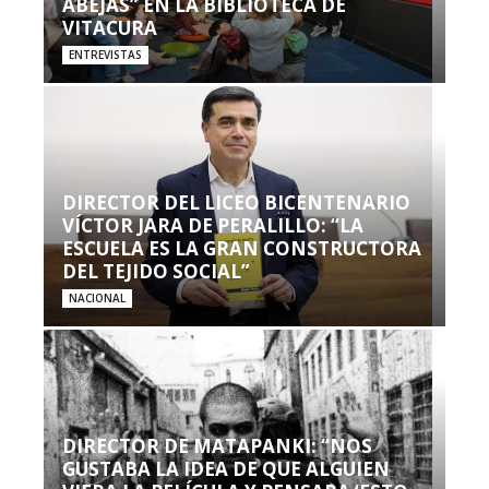
ABEJAS” EN LA BIBLIOTECA DE
VITACURA
ENTREVISTAS
DIRECTOR DEL LICEO BICENTENARIO
VÍCTOR JARA DE PERALILLO: “LA
ESCUELA ES LA GRAN CONSTRUCTORA
DEL TEJIDO SOCIAL”
NACIONAL
DIRECTOR DE MATAPANKI: “NOS
GUSTABA LA IDEA DE QUE ALGUIEN