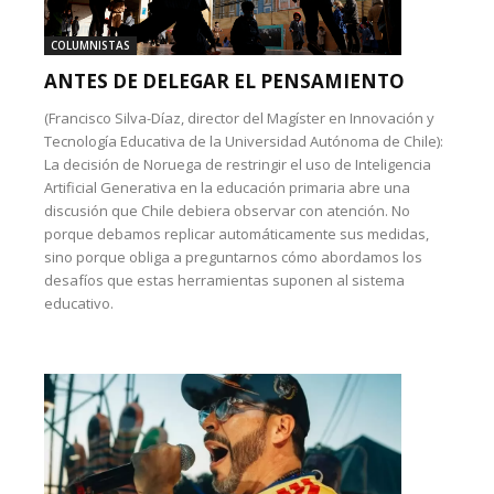
COLUMNISTAS
ANTES DE DELEGAR EL PENSAMIENTO
(Francisco Silva-Díaz, director del Magíster en Innovación y
Tecnología Educativa de la Universidad Autónoma de Chile):
La decisión de Noruega de restringir el uso de Inteligencia
Artificial Generativa en la educación primaria abre una
discusión que Chile debiera observar con atención. No
porque debamos replicar automáticamente sus medidas,
sino porque obliga a preguntarnos cómo abordamos los
desafíos que estas herramientas suponen al sistema
educativo.