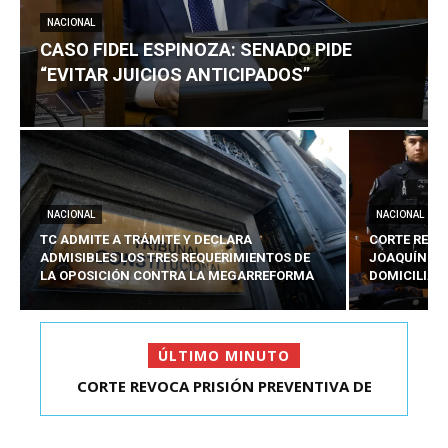
NACIONAL
CASO FIDEL ESPINOZA: SENADO PIDE
“EVITAR JUICIOS ANTICIPADOS”
NACIONAL
NACIONAL
TC ADMITE A TRÁMITE Y DECLARA
CORTE REVO
ADMISIBLES LOS TRES REQUERIMIENTOS DE
JOAQUÍN LA
LA OPOSICIÓN CONTRA LA MEGARREFORMA
DOMICILIAR
ÚLTIMO MINUTO
CORTE REVOCA PRISIÓN PREVENTIVA DE
CASO FIDEL ESPINOZA: SENADO PIDE “EVITAR
JOAQUÍN LAVÍN LEÓN:...
JUICIOS ANTIC...