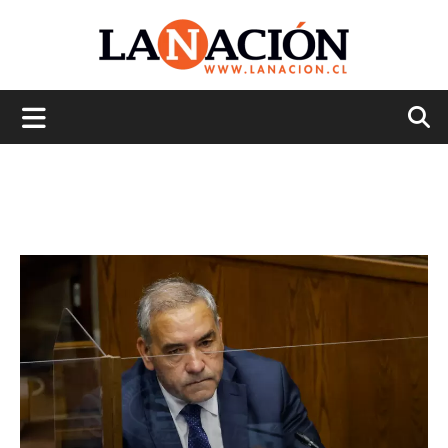
La
Nación