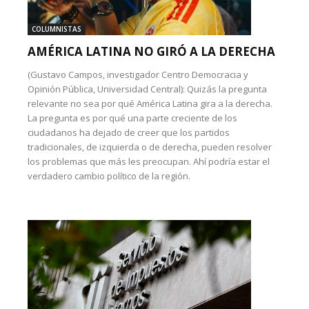
COLUMNISTAS
AMÉRICA LATINA NO GIRÓ A LA DERECHA
(Gustavo Campos, investigador Centro Democracia y
Opinión Pública, Universidad Central): Quizás la pregunta
relevante no sea por qué América Latina gira a la derecha.
La pregunta es por qué una parte creciente de los
ciudadanos ha dejado de creer que los partidos
tradicionales, de izquierda o de derecha, pueden resolver
los problemas que más les preocupan. Ahí podría estar el
verdadero cambio político de la región.