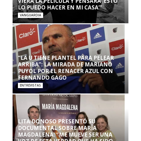
VIERA LA PELÍCULA Y PENSARA ‘ESTO
LO PUEDO HACER EN MI CASA’”
VANGUARDIA
“LA U TIENE PLANTEL PARA PELEAR
ARRIBA”: LA MIRADA DE MARIANO
PUYOL POR EL RENACER AZUL CON
FERNANDO GAGO
ENTREVISTAS
LITA DONOSO PRESENTÓ SU
DOCUMENTAL SOBRE MARÍA
MAGDALENA: “ME MUEVE SER UNA