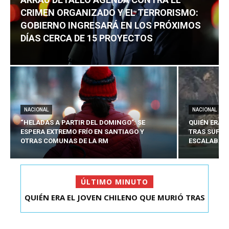
CRIMEN ORGANIZADO Y EL TERRORISMO:
GOBIERNO INGRESARÁ EN LOS PRÓXIMOS
DÍAS CERCA DE 15 PROYECTOS
NACIONAL
NACIONAL
“HELADAS A PARTIR DEL DOMINGO”: SE
QUIÉN ERA 
ESPERA EXTREMO FRÍO EN SANTIAGO Y
TRAS SUFRI
OTRAS COMUNAS DE LA RM
ESCALABA E
ÚLTIMO MINUTO
QUIÉN ERA EL JOVEN CHILENO QUE MURIÓ TRAS
ARRAU DETALLÓ AGENDA CONTRA EL CRIMEN
SUFRIR ACCID...
ORGANIZADO Y EL ...