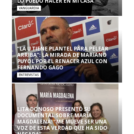
LO PUEDO HACER EN MI CASA’”
VANGUARDIA
“LA U TIENE PLANTEL PARA PELEAR
ARRIBA”: LA MIRADA DE MARIANO
PUYOL POR EL RENACER AZUL CON
FERNANDO GAGO
ENTREVISTAS
LITA DONOSO PRESENTÓ SU
DOCUMENTAL SOBRE MARÍA
MAGDALENA: “ME MUEVE SER UNA
VOZ DE ESTA VERDAD QUE HA SIDO