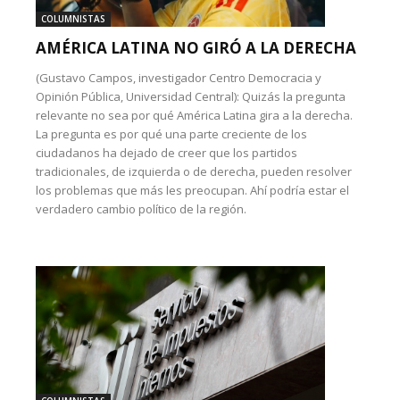
COLUMNISTAS
AMÉRICA LATINA NO GIRÓ A LA DERECHA
(Gustavo Campos, investigador Centro Democracia y
Opinión Pública, Universidad Central): Quizás la pregunta
relevante no sea por qué América Latina gira a la derecha.
La pregunta es por qué una parte creciente de los
ciudadanos ha dejado de creer que los partidos
tradicionales, de izquierda o de derecha, pueden resolver
los problemas que más les preocupan. Ahí podría estar el
verdadero cambio político de la región.