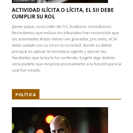
COLUMNISTAS
ACTIVIDAD ILÍCITA O LÍCITA, EL SII DEBE
CUMPLIR SU ROL
(Javier Jaque, socio Líder de CCL Auditores Consultores):
Recordemos que incluso los tribunales han reconocido que
las actividades ilícitas deben ser gravadas, por tanto, el SII
debe cumplir con su rol en la sociedad, donde su deber
principal es aplicar la normativa vigente y ejercer las
facultades que la ley le ha conferido. Exigirle algo distinto
sería pedirle que renuncie precisamente a la función para la
cual fue creado.
POLÍTICA