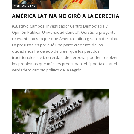
COLUMNISTAS
AMÉRICA LATINA NO GIRÓ A LA DERECHA
(Gustavo Campos, investigador Centro Democracia y
Opinión Pública, Universidad Central): Quizás la pregunta
relevante no sea por qué América Latina gira a la derecha.
La pregunta es por qué una parte creciente de los
ciudadanos ha dejado de creer que los partidos
tradicionales, de izquierda o de derecha, pueden resolver
los problemas que más les preocupan. Ahí podría estar el
verdadero cambio político de la región.