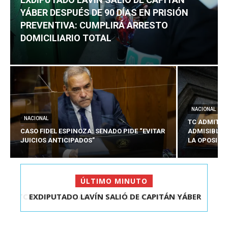
YÁBER DESPUÉS DE 90 DÍAS EN PRISIÓN
PREVENTIVA: CUMPLIRÁ ARRESTO
DOMICILIARIO TOTAL
NACIONAL
NACIONAL
TC ADMITE 
CASO FIDEL ESPINOZA: SENADO PIDE “EVITAR
ADMISIBLES
JUICIOS ANTICIPADOS”
LA OPOSICI
ÚLTIMO MINUTO
EXDIPUTADO LAVÍN SALIÓ DE CAPITÁN YÁBER
DESPUÉS DE 90 ...