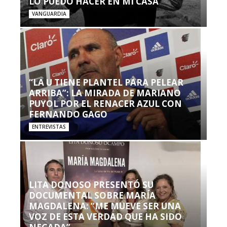
LO PUEDO HACER EN MI CASA’”
VANGUARDIA
“LA U TIENE PLANTEL PARA PELEAR
ARRIBA”: LA MIRADA DE MARIANO
PUYOL POR EL RENACER AZUL CON
FERNANDO GAGO
ENTREVISTAS
LITA DONOSO PRESENTÓ SU
DOCUMENTAL SOBRE MARÍA
MAGDALENA: “ME MUEVE SER UNA
VOZ DE ESTA VERDAD QUE HA SIDO