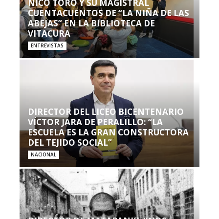
NICO TORO Y SU MAGISTRAL
CUENTACUENTOS DE “LA NIÑA DE LAS
ABEJAS” EN LA BIBLIOTECA DE
VITACURA
ENTREVISTAS
DIRECTOR DEL LICEO BICENTENARIO
VÍCTOR JARA DE PERALILLO: “LA
ESCUELA ES LA GRAN CONSTRUCTORA
DEL TEJIDO SOCIAL”
NACIONAL