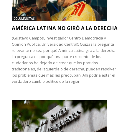
COLUMNISTAS
AMÉRICA LATINA NO GIRÓ A LA DERECHA
(Gustavo Campos, investigador Centro Democracia y
Opinión Pública, Universidad Central): Quizás la pregunta
relevante no sea por qué América Latina gira a la derecha.
La pregunta es por qué una parte creciente de los
ciudadanos ha dejado de creer que los partidos
tradicionales, de izquierda o de derecha, pueden resolver
los problemas que más les preocupan. Ahí podría estar el
verdadero cambio político de la región.