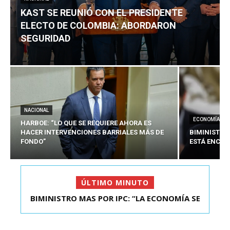
KAST SE REUNIÓ CON EL PRESIDENTE
ELECTO DE COLOMBIA: ABORDARON
SEGURIDAD
NACIONAL
ECONOMÍA
HARBOE: “LO QUE SE REQUIERE AHORA ES
HACER INTERVENCIONES BARRIALES MÁS DE
BIMINISTRO
FONDO”
ESTÁ ENCAU
ÚLTIMO MINUTO
BIMINISTRO MAS POR IPC: “LA ECONOMÍA SE
KAST SE REUNIÓ CON EL PRESIDENTE ELECTO DE
ESTÁ ENC...
COLOMBIA: A...