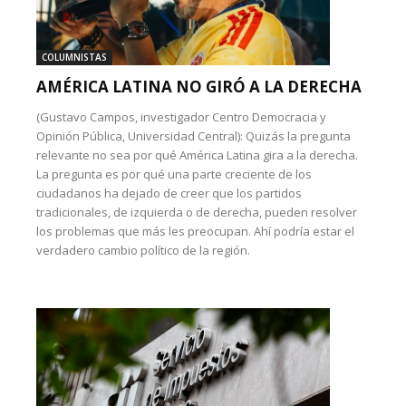
COLUMNISTAS
AMÉRICA LATINA NO GIRÓ A LA DERECHA
(Gustavo Campos, investigador Centro Democracia y
Opinión Pública, Universidad Central): Quizás la pregunta
relevante no sea por qué América Latina gira a la derecha.
La pregunta es por qué una parte creciente de los
ciudadanos ha dejado de creer que los partidos
tradicionales, de izquierda o de derecha, pueden resolver
los problemas que más les preocupan. Ahí podría estar el
verdadero cambio político de la región.