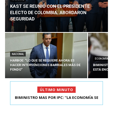
KAST SE REUNIÓ CON EL PRESIDENTE
ELECTO DE COLOMBIA: ABORDARON
SEGURIDAD
NACIONAL
ECONOMÍA
HARBOE: “LO QUE SE REQUIERE AHORA ES
HACER INTERVENCIONES BARRIALES MÁS DE
BIMINISTRO
FONDO”
ESTÁ ENCAU
ÚLTIMO MINUTO
BIMINISTRO MAS POR IPC: “LA ECONOMÍA SE
KAST SE REUNIÓ CON EL PRESIDENTE ELECTO DE
ESTÁ ENC...
COLOMBIA: A...