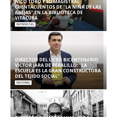
NICO TORO Y SU MAGISTRAL
CUENTACUENTOS DE “LA NIÑA DE LAS
ABEJAS” EN LA BIBLIOTECA DE
VITACURA
ENTREVISTAS
DIRECTOR DEL LICEO BICENTENARIO
VÍCTOR JARA DE PERALILLO: “LA
ESCUELA ES LA GRAN CONSTRUCTORA
DEL TEJIDO SOCIAL”
NACIONAL