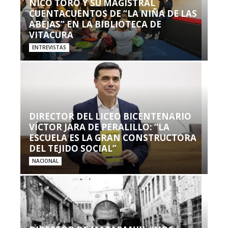
NICO TORO Y SU MAGISTRAL
CUENTACUENTOS DE “LA NIÑA DE LAS
ABEJAS” EN LA BIBLIOTECA DE
VITACURA
ENTREVISTAS
DIRECTOR DEL LICEO BICENTENARIO
VÍCTOR JARA DE PERALILLO: “LA
ESCUELA ES LA GRAN CONSTRUCTORA
DEL TEJIDO SOCIAL”
NACIONAL