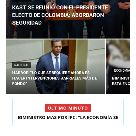
KAST SE REUNIÓ CON EL PRESIDENTE
ELECTO DE COLOMBIA: ABORDARON
SEGURIDAD
NACIONAL
ECONOMÍA
HARBOE: “LO QUE SE REQUIERE AHORA ES
HACER INTERVENCIONES BARRIALES MÁS DE
BIMINISTRO
FONDO”
ESTÁ ENCAU
ÚLTIMO MINUTO
BIMINISTRO MAS POR IPC: “LA ECONOMÍA SE
KAST SE REUNIÓ CON EL PRESIDENTE ELECTO DE
ESTÁ ENC...
COLOMBIA: A...