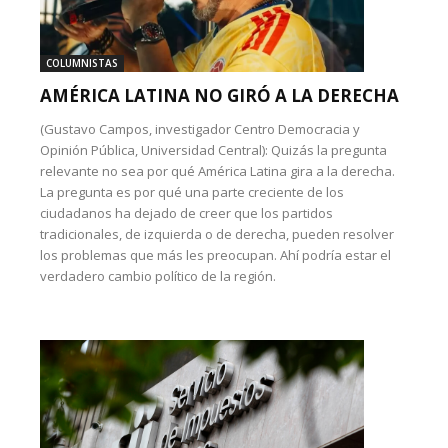
COLUMNISTAS
AMÉRICA LATINA NO GIRÓ A LA DERECHA
(Gustavo Campos, investigador Centro Democracia y
Opinión Pública, Universidad Central): Quizás la pregunta
relevante no sea por qué América Latina gira a la derecha.
La pregunta es por qué una parte creciente de los
ciudadanos ha dejado de creer que los partidos
tradicionales, de izquierda o de derecha, pueden resolver
los problemas que más les preocupan. Ahí podría estar el
verdadero cambio político de la región.