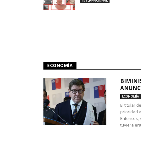
INTERNACIONAL
ECONOMÍA
BIMINI
ANUNCI
ECONOMÍA
El titular 
prioridad 
Entonces, 
tuviera era