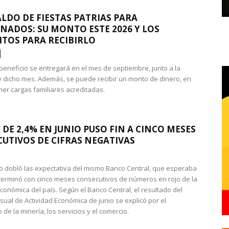
LDO DE FIESTAS PATRIAS PARA
NADOS: SU MONTO ESTE 2026 Y LOS
ITOS PARA RECIBIRLO
 beneficio se entregará en el mes de septiembre, junto a la
 dicho mes. Además, se puede recibir un monto de dinero, en
ner cargas familiares acreditadas.
 DE 2,4% EN JUNIO PUSO FIN A CINCO MESES
UTIVOS DE CIFRAS NEGATIVAS
do dobló las expectativa del mismo Banco Central, que esperaba
 terminó con cinco meses consecutivos de números en rojo de la
económica del país. Según el Banco Central, el resultado del
sual de Actividad Económica de junio se explicó por el
 de la minería, los servicios y el comercio.