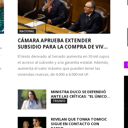
NACIONAL
CÁMARA APRUEBA EXTENDER
.
SUBSIDIO PARA LA COMPRA DE VIV...
r
El texto derivado al Senado aumenta en 30 mil cupos
el acceso al subsidio y a la garantía estatal. Además,
o
aumenta el valor máximo que pueden tener las
viviendas nuevas, de 4.000 a 6.000 mil UF.
MINISTRA DUCO SE DEFENDIÓ
ANTE LAS CRÍTICAS: “EL ÚNICO...
TRIUNFO
REVELAN QUE TONKA TOMICIC
SIGUE EN CONTACTO CON