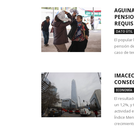
AGUINA
PENSIO
REQUIS
DATO ÚTIL
El popular
pensión de
caso de te
IMACEC
CONSEC
ECONOMÍA
El resulta
un 1,2%, y
actividad 
Índice Men
crecimiento