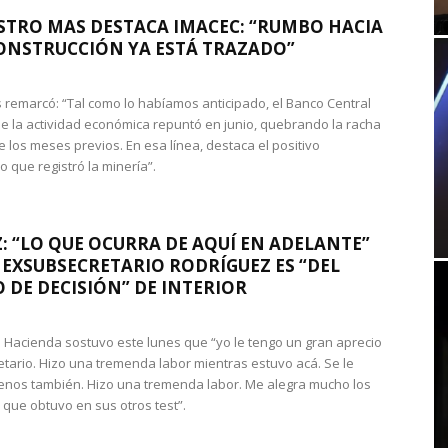
STRO MAS DESTACA IMACEC: “RUMBO HACIA
ONSTRUCCIÓN YA ESTÁ TRAZADO”
 remarcó: “Tal como lo habíamos anticipado, el Banco Central
e la actividad económica repuntó en junio, quebrando la racha
e los meses previos. En esa línea, destaca el positivo
que registró la minería”.
: “LO QUE OCURRA DE AQUÍ EN ADELANTE”
 EXSUBSECRETARIO RODRÍGUEZ ES “DEL
 DE DECISIÓN” DE INTERIOR
 de Hacienda sostuvo este lunes que “yo le tengo un gran aprecio
etario. Hizo una tremenda labor mientras estuvo acá. Se le
nos también. Hizo una tremenda labor. Me alegra mucho los
 que obtuvo en sus otros test”.