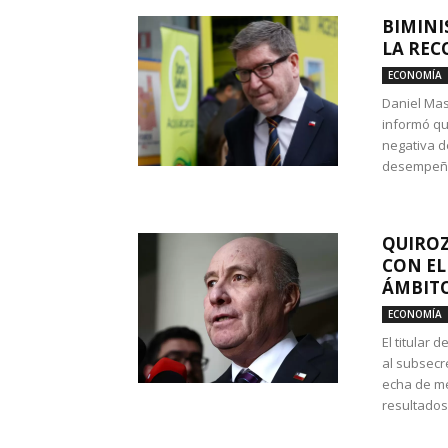
BIMINI
LA REC
ECONOMÍA
Daniel Mas
informó qu
negativa d
desempeño 
QUIROZ
CON EL
ÁMBITO
ECONOMÍA
El titular
al subsecr
echa de me
resultados