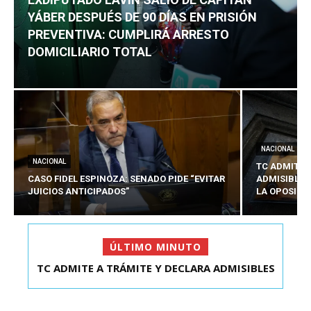
YÁBER DESPUÉS DE 90 DÍAS EN PRISIÓN
PREVENTIVA: CUMPLIRÁ ARRESTO
DOMICILIARIO TOTAL
NACIONAL
NACIONAL
TC ADMITE 
CASO FIDEL ESPINOZA: SENADO PIDE “EVITAR
ADMISIBLES
JUICIOS ANTICIPADOS”
LA OPOSICI
ÚLTIMO MINUTO
TC ADMITE A TRÁMITE Y DECLARA ADMISIBLES
EXDIPUTADO LAVÍN SALIÓ DE CAPITÁN YÁBER
LOS TRES REQU...
DESPUÉS DE 90 ...