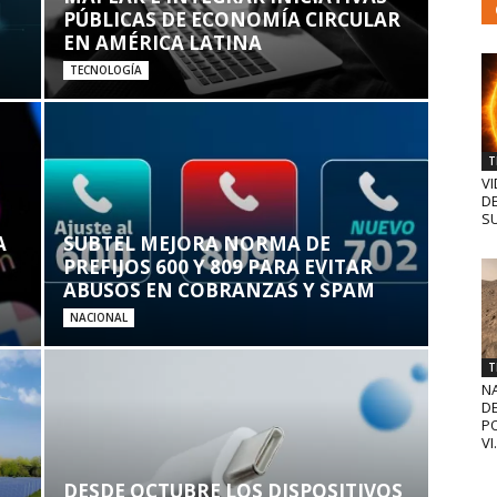
PÚBLICAS DE ECONOMÍA CIRCULAR
EN AMÉRICA LATINA
TECNOLOGÍA
T
VI
D
SU
A
SUBTEL MEJORA NORMA DE
PREFIJOS 600 Y 809 PARA EVITAR
ABUSOS EN COBRANZAS Y SPAM
NACIONAL
T
N
D
PO
VI.
DESDE OCTUBRE LOS DISPOSITIVOS