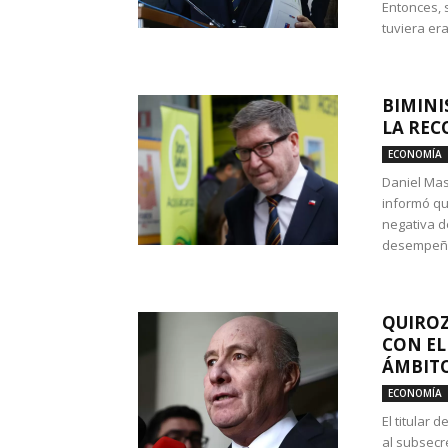
Entonces, 
tuviera era
BIMINI
LA REC
ECONOMÍA
Daniel Mas
informó qu
negativa d
desempeño 
QUIROZ
CON EL
ÁMBITO
ECONOMÍA
El titular
al subsecr