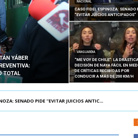
NACIONAL
CASO FIDEL ESPINOZA: SENADO 
“EVITAR JUICIOS ANTICIPADOS”
VANGUARDIA
ITÁN YÁBER
“ME VOY DE CHILE”: LA DRÁSTIC
PREVENTIVA:
DECISIÓN DE NAYA FÁCIL EN MED
DE CRÍTICAS RECIBIDAS POR
O TOTAL
CONDUCIR A MÁS DE 200 KM/H
ÁMITE Y DECLARA ADMISIBLES LOS TRES REQU...