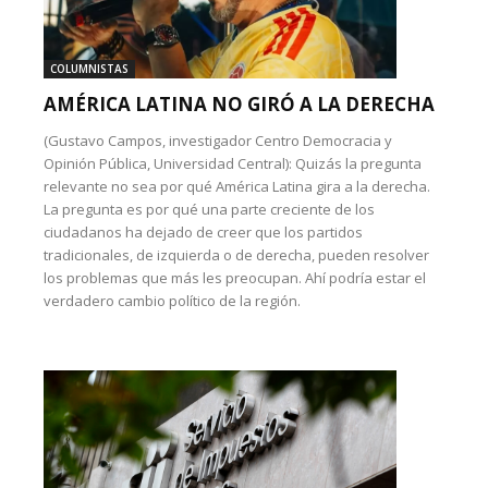
COLUMNISTAS
AMÉRICA LATINA NO GIRÓ A LA DERECHA
(Gustavo Campos, investigador Centro Democracia y
Opinión Pública, Universidad Central): Quizás la pregunta
relevante no sea por qué América Latina gira a la derecha.
La pregunta es por qué una parte creciente de los
ciudadanos ha dejado de creer que los partidos
tradicionales, de izquierda o de derecha, pueden resolver
los problemas que más les preocupan. Ahí podría estar el
verdadero cambio político de la región.