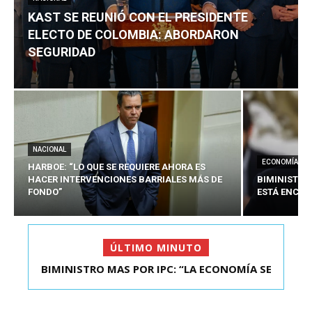
KAST SE REUNIÓ CON EL PRESIDENTE
ELECTO DE COLOMBIA: ABORDARON
SEGURIDAD
NACIONAL
ECONOMÍA
HARBOE: “LO QUE SE REQUIERE AHORA ES
HACER INTERVENCIONES BARRIALES MÁS DE
BIMINISTRO
FONDO”
ESTÁ ENCAU
ÚLTIMO MINUTO
BIMINISTRO MAS POR IPC: “LA ECONOMÍA SE
KAST SE REUNIÓ CON EL PRESIDENTE ELECTO DE
ESTÁ ENC...
COLOMBIA: A...