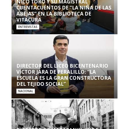
NICO TORO Y SU MAGISTRAL
CUENTACUENTOS DE “LA NIÑA DE LAS
ABEJAS” EN LA BIBLIOTECA DE
VITACURA
ENTREVISTAS
DIRECTOR DEL LICEO BICENTENARIO
VÍCTOR JARA DE PERALILLO: “LA
ESCUELA ES LA GRAN CONSTRUCTORA
DEL TEJIDO SOCIAL”
NACIONAL