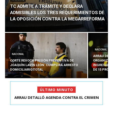
TC ADMITE A TRÁMITE Y DECLARA
ADMISIBLES LOS TRES REQUERIMIENTOS DE
LA OPOSICIÓN CONTRA LA MEGARREFORMA
NACIONAL
NACIONAL
ARRAU DETA
CORTE REVOCA PRISIÓN PREVENTIVA DE
ORGANIZADO
JOAQUÍN LAVÍN LEÓN: CUMPLIRÁ ARRESTO
INGRESARÁ 
DOMICILIARIO TOTAL
DE 15 PROY
ÚLTIMO MINUTO
ARRAU DETALLÓ AGENDA CONTRA EL CRIMEN
ORGANIZADO Y EL ...