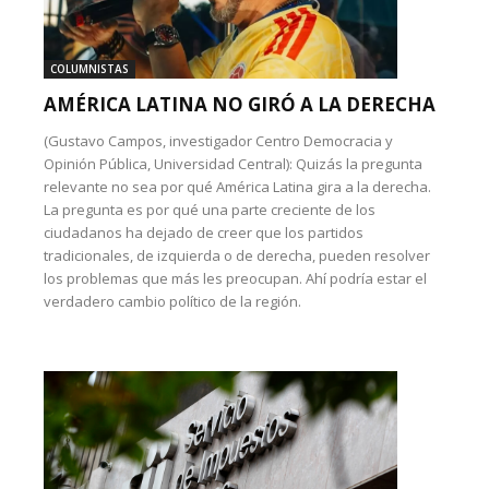
COLUMNISTAS
AMÉRICA LATINA NO GIRÓ A LA DERECHA
(Gustavo Campos, investigador Centro Democracia y
Opinión Pública, Universidad Central): Quizás la pregunta
relevante no sea por qué América Latina gira a la derecha.
La pregunta es por qué una parte creciente de los
ciudadanos ha dejado de creer que los partidos
tradicionales, de izquierda o de derecha, pueden resolver
los problemas que más les preocupan. Ahí podría estar el
verdadero cambio político de la región.