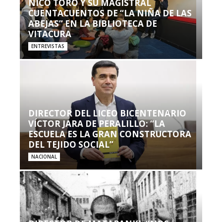
NICO TORO Y SU MAGISTRAL
CUENTACUENTOS DE “LA NIÑA DE LAS
ABEJAS” EN LA BIBLIOTECA DE
VITACURA
ENTREVISTAS
DIRECTOR DEL LICEO BICENTENARIO
VÍCTOR JARA DE PERALILLO: “LA
ESCUELA ES LA GRAN CONSTRUCTORA
DEL TEJIDO SOCIAL”
NACIONAL