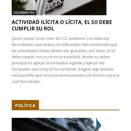
COLUMNISTAS
ACTIVIDAD ILÍCITA O LÍCITA, EL SII DEBE
CUMPLIR SU ROL
(Javier Jaque, socio Líder de CCL Auditores Consultores):
Recordemos que incluso los tribunales han reconocido que
las actividades ilícitas deben ser gravadas, por tanto, el SII
debe cumplir con su rol en la sociedad, donde su deber
principal es aplicar la normativa vigente y ejercer las
facultades que la ley le ha conferido. Exigirle algo distinto
sería pedirle que renuncie precisamente a la función para la
cual fue creado.
POLÍTICA