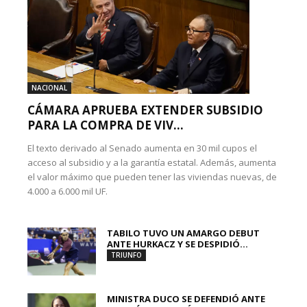
NACIONAL
CÁMARA APRUEBA EXTENDER SUBSIDIO
PARA LA COMPRA DE VIV...
El texto derivado al Senado aumenta en 30 mil cupos el
acceso al subsidio y a la garantía estatal. Además, aumenta
el valor máximo que pueden tener las viviendas nuevas, de
4.000 a 6.000 mil UF.
TABILO TUVO UN AMARGO DEBUT
ANTE HURKACZ Y SE DESPIDIÓ...
TRIUNFO
MINISTRA DUCO SE DEFENDIÓ ANTE