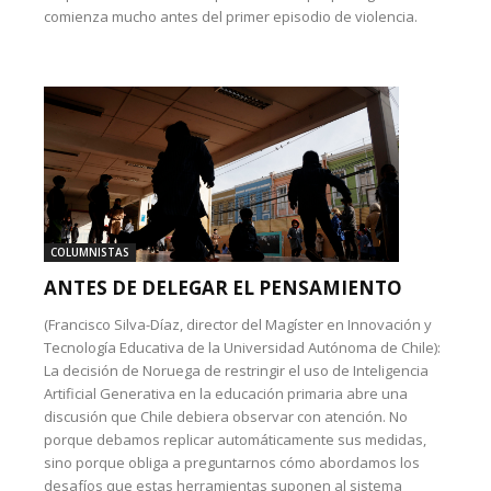
comienza mucho antes del primer episodio de violencia.
COLUMNISTAS
ANTES DE DELEGAR EL PENSAMIENTO
(Francisco Silva-Díaz, director del Magíster en Innovación y
Tecnología Educativa de la Universidad Autónoma de Chile):
La decisión de Noruega de restringir el uso de Inteligencia
Artificial Generativa en la educación primaria abre una
discusión que Chile debiera observar con atención. No
porque debamos replicar automáticamente sus medidas,
sino porque obliga a preguntarnos cómo abordamos los
desafíos que estas herramientas suponen al sistema