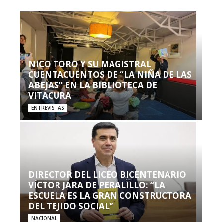
NICO TORO Y SU MAGISTRAL
CUENTACUENTOS DE “LA NIÑA DE LAS
ABEJAS” EN LA BIBLIOTECA DE
VITACURA
ENTREVISTAS
DIRECTOR DEL LICEO BICENTENARIO
VÍCTOR JARA DE PERALILLO: “LA
ESCUELA ES LA GRAN CONSTRUCTORA
DEL TEJIDO SOCIAL”
NACIONAL