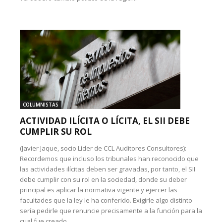
COLUMNISTAS
ACTIVIDAD ILÍCITA O LÍCITA, EL SII DEBE
CUMPLIR SU ROL
(Javier Jaque, socio Líder de CCL Auditores Consultores):
Recordemos que incluso los tribunales han reconocido que
las actividades ilícitas deben ser gravadas, por tanto, el SII
debe cumplir con su rol en la sociedad, donde su deber
principal es aplicar la normativa vigente y ejercer las
facultades que la ley le ha conferido. Exigirle algo distinto
sería pedirle que renuncie precisamente a la función para la
cual fue creado.