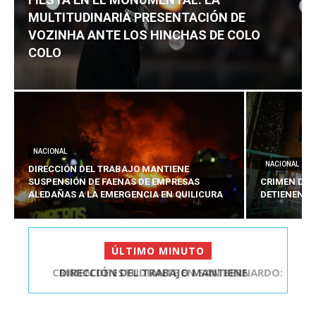
MULTITUDINARIA PRESENTACIÓN DE
VOZINHA ANTE LOS HINCHAS DE COLO
COLO
NACIONAL
NACIONAL
DIRECCIÓN DEL TRABAJO MANTIENE
SUSPENSIÓN DE FAENAS DE EMPRESAS
CRIMEN DE 
ALEDAÑAS A LA EMERGENCIA EN QUILICURA
DETIENEN A
ÚLTIMO MINUTO
CRIMEN DE ESTUDIANTE EN SAN BERNARDO:
DETIENEN AL PRES...