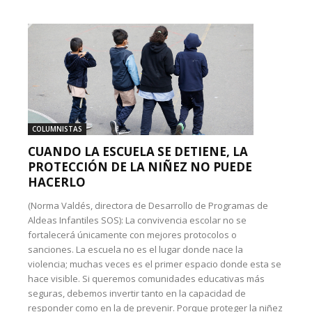
COLUMNISTAS
CUANDO LA ESCUELA SE DETIENE, LA
PROTECCIÓN DE LA NIÑEZ NO PUEDE
HACERLO
(Norma Valdés, directora de Desarrollo de Programas de
Aldeas Infantiles SOS): La convivencia escolar no se
fortalecerá únicamente con mejores protocolos o
sanciones. La escuela no es el lugar donde nace la
violencia; muchas veces es el primer espacio donde esta se
hace visible. Si queremos comunidades educativas más
seguras, debemos invertir tanto en la capacidad de
responder como en la de prevenir. Porque proteger la niñez