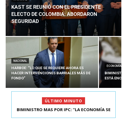
KAST SE REUNIÓ CON EL PRESIDENTE
ELECTO DE COLOMBIA: ABORDARON
SEGURIDAD
NACIONAL
ECONOMÍA
HARBOE: “LO QUE SE REQUIERE AHORA ES
HACER INTERVENCIONES BARRIALES MÁS DE
BIMINISTRO
FONDO”
ESTÁ ENCAU
ÚLTIMO MINUTO
BIMINISTRO MAS POR IPC: “LA ECONOMÍA SE
ESTÁ ENC...