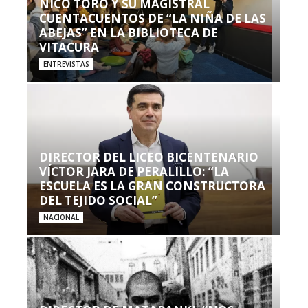
NICO TORO Y SU MAGISTRAL
CUENTACUENTOS DE “LA NIÑA DE LAS
ABEJAS” EN LA BIBLIOTECA DE
VITACURA
ENTREVISTAS
DIRECTOR DEL LICEO BICENTENARIO
VÍCTOR JARA DE PERALILLO: “LA
ESCUELA ES LA GRAN CONSTRUCTORA
DEL TEJIDO SOCIAL”
NACIONAL