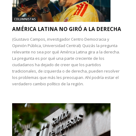
COLUMNISTAS
AMÉRICA LATINA NO GIRÓ A LA DERECHA
(Gustavo Campos, investigador Centro Democracia y
Opinión Pública, Universidad Central): Quizás la pregunta
relevante no sea por qué América Latina gira a la derecha.
La pregunta es por qué una parte creciente de los
ciudadanos ha dejado de creer que los partidos
tradicionales, de izquierda o de derecha, pueden resolver
los problemas que más les preocupan. Ahí podría estar el
verdadero cambio político de la región.