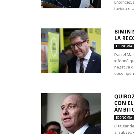
Entonces, 
tuviera era
BIMINI
LA REC
ECONOMÍA
Daniel Mas
informó qu
negativa d
desempeño 
QUIROZ
CON EL
ÁMBITO
ECONOMÍA
El titular
al subsecr