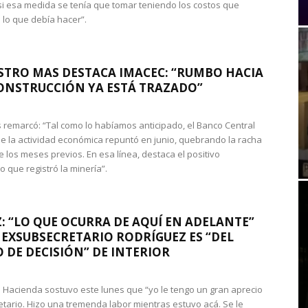
si esa medida se tenía que tomar teniendo los costos que
 lo que debía hacer”.
STRO MAS DESTACA IMACEC: “RUMBO HACIA
ONSTRUCCIÓN YA ESTÁ TRAZADO”
 remarcó: “Tal como lo habíamos anticipado, el Banco Central
e la actividad económica repuntó en junio, quebrando la racha
e los meses previos. En esa línea, destaca el positivo
que registró la minería”.
: “LO QUE OCURRA DE AQUÍ EN ADELANTE”
 EXSUBSECRETARIO RODRÍGUEZ ES “DEL
 DE DECISIÓN” DE INTERIOR
 de Hacienda sostuvo este lunes que “yo le tengo un gran aprecio
etario. Hizo una tremenda labor mientras estuvo acá. Se le