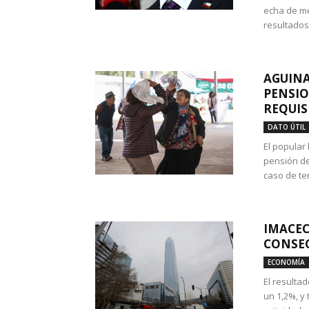
echa de me
resultados
AGUINA
PENSIO
REQUIS
DATO ÚTIL
El popular
pensión de
caso de te
IMACEC
CONSEC
ECONOMÍA
El resulta
un 1,2%, y