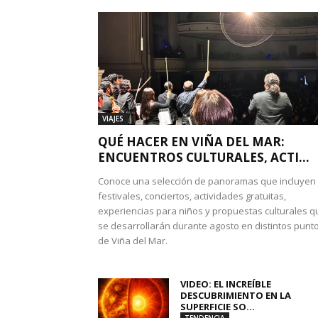
VIAJES
QUÉ HACER EN VIÑA DEL MAR:
ENCUENTROS CULTURALES, ACTI...
Conoce una selección de panoramas que incluyen
festivales, conciertos, actividades gratuitas,
experiencias para niños y propuestas culturales q
se desarrollarán durante agosto en distintos punt
de Viña del Mar.
VIDEO: EL INCREÍBLE
DESCUBRIMIENTO EN LA
SUPERFICIE SO...