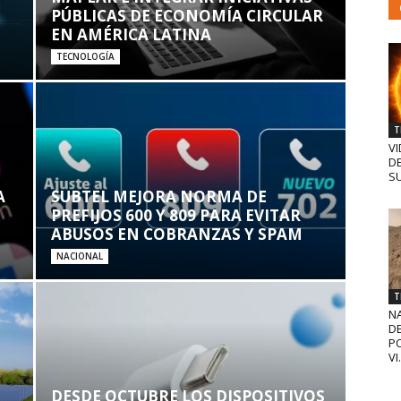
PÚBLICAS DE ECONOMÍA CIRCULAR
EN AMÉRICA LATINA
TECNOLOGÍA
T
VI
D
SU
A
SUBTEL MEJORA NORMA DE
PREFIJOS 600 Y 809 PARA EVITAR
ABUSOS EN COBRANZAS Y SPAM
NACIONAL
T
N
D
PO
VI.
DESDE OCTUBRE LOS DISPOSITIVOS