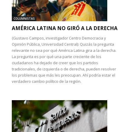
COLUMNISTAS
AMÉRICA LATINA NO GIRÓ A LA DERECHA
(Gustavo Campos, investigador Centro Democracia y
Opinión Pública, Universidad Central): Quizás la pregunta
relevante no sea por qué América Latina gira a la derecha.
La pregunta es por qué una parte creciente de los
ciudadanos ha dejado de creer que los partidos
tradicionales, de izquierda o de derecha, pueden resolver
los problemas que más les preocupan. Ahí podría estar el
verdadero cambio político de la región.