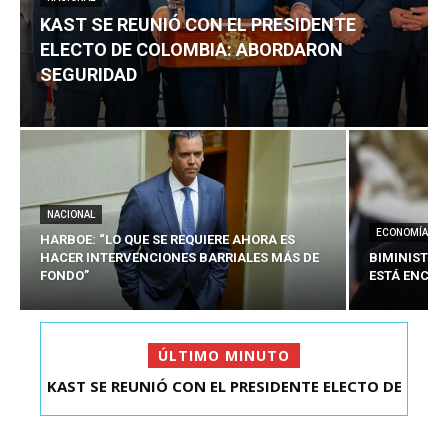
KAST SE REUNIÓ CON EL PRESIDENTE
ELECTO DE COLOMBIA: ABORDARON
SEGURIDAD
NACIONAL
ECONOMÍA
HARBOE: “LO QUE SE REQUIERE AHORA ES
HACER INTERVENCIONES BARRIALES MÁS DE
BIMINISTRO
FONDO”
ESTÁ ENCAU
ÚLTIMO MINUTO
KAST SE REUNIÓ CON EL PRESIDENTE ELECTO DE
COLOMBIA: A...