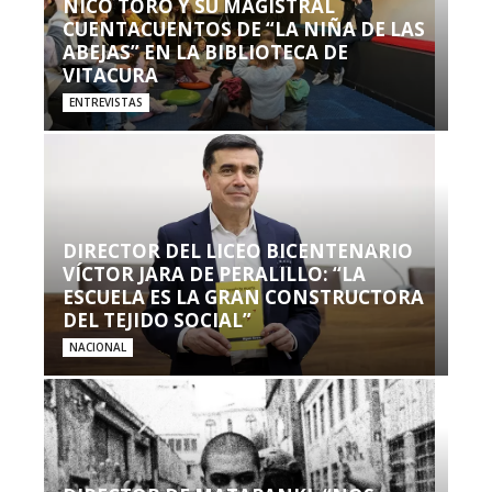
NICO TORO Y SU MAGISTRAL
CUENTACUENTOS DE “LA NIÑA DE LAS
ABEJAS” EN LA BIBLIOTECA DE
VITACURA
ENTREVISTAS
DIRECTOR DEL LICEO BICENTENARIO
VÍCTOR JARA DE PERALILLO: “LA
ESCUELA ES LA GRAN CONSTRUCTORA
DEL TEJIDO SOCIAL”
NACIONAL