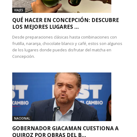
VIAJES
QUÉ HACER EN CONCEPCIÓN: DESCUBRE
LOS MEJORES LUGARES ...
Desde preparaciones clásicas hasta combinaciones con
frutilla, naranja, chocolate blanco y café, estos son algunos
de los lugares donde puedes disfrutar del matcha en
Concepción.
NACIONAL
GOBERNADOR GIACAMAN CUESTIONA A
QUIROZ POR OBRAS DEL B...